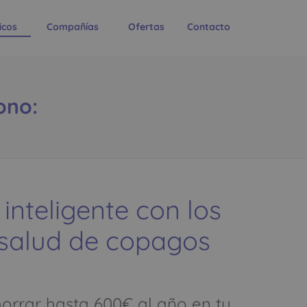
icos
Compañías
Ofertas
Contacto
ono:
 inteligente con los
 salud de copagos
rrar hasta 600€ al año en tu