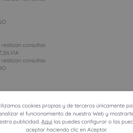
GO
 realizan consultas
,SILVIA
 realizan consultas
DRO
 realizan consultas
tilizamos cookies propias y de terceros únicamente pa
analizar el funcionamiento de nuestra Web y mostrart
estra publicidad.
Aquí
las puedes configurar o las pue
 realizan consultas
aceptar haciendo clic en Aceptar.
RA