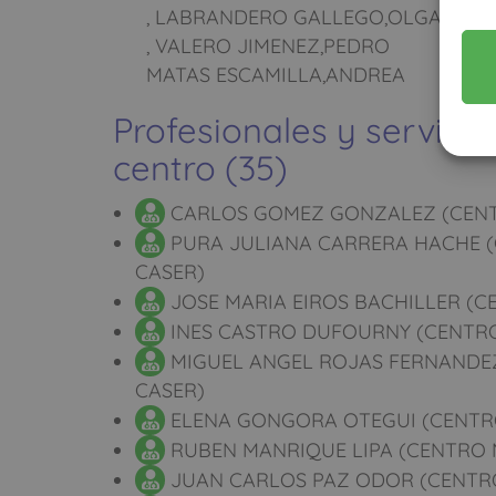
, LABRANDERO GALLEGO,OLGA
, VALERO JIMENEZ,PEDRO
MATAS ESCAMILLA,ANDREA
Profesionales y servicio
centro (35)
CARLOS GOMEZ GONZALEZ (CENT
PURA JULIANA CARRERA HACHE 
CASER)
JOSE MARIA EIROS BACHILLER (C
INES CASTRO DUFOURNY (CENTRO
MIGUEL ANGEL ROJAS FERNANDE
CASER)
ELENA GONGORA OTEGUI (CENTR
RUBEN MANRIQUE LIPA (CENTRO 
JUAN CARLOS PAZ ODOR (CENTR