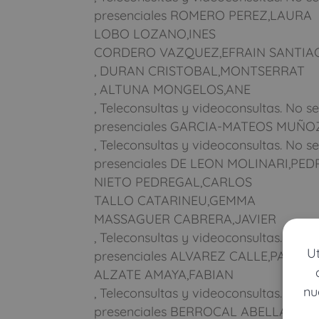
presenciales ROMERO PEREZ,LAURA
LOBO LOZANO,INES
CORDERO VAZQUEZ,EFRAIN SANTIA
, DURAN CRISTOBAL,MONTSERRAT
, ALTUNA MONGELOS,ANE
, Teleconsultas y videoconsultas. No se
presenciales GARCIA-MATEOS MUÑOZ
, Teleconsultas y videoconsultas. No se
presenciales DE LEON MOLINARI,PE
NIETO PEDREGAL,CARLOS
TALLO CATARINEU,GEMMA
MASSAGUER CABRERA,JAVIER
, Teleconsultas y videoconsultas. No se
U
presenciales ALVAREZ CALLE,PABLO
ALZATE AMAYA,FABIAN
nu
, Teleconsultas y videoconsultas. No se
presenciales BERROCAL ABELLAN,SA