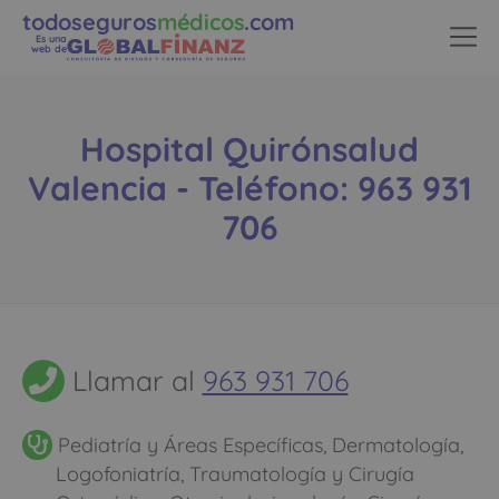
todoseguros
médicos
.com
Es una
web de
Hospital Quirónsalud
Valencia - Teléfono: 963 931
706
Llamar al
963 931 706
Pediatría y Áreas Específicas, Dermatología,
Logofoniatría, Traumatología y Cirugía