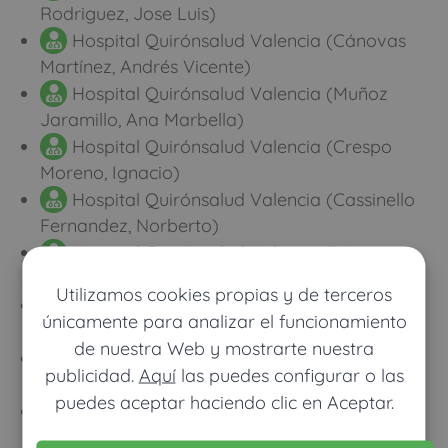
Rodriguez, Jose Luis)
Hospital Quirónsalud Valencia (Cánovas
Martínez, Andrés Vicente)
Hospital Quirónsalud Valencia (Muñoz
Jaramillo, Ana Marbella)
Hospital Quirónsalud Valencia (Crespo
Moreno, Ignacio)
Hospital Quirónsalud Valencia (Cassinello
Fernandez, Norberto)
Hospital Quirónsalud Valencia (Mompo
Marabotto, María Luisa)
Utilizamos cookies propias y de terceros
Hospital Quirónsalud Valencia (Navarro
únicamente para analizar el funcionamiento
Ruiz, Almudena)
de nuestra Web y mostrarte nuestra
Milenium Centro Médico Valencia (Herranz
publicidad.
Aquí
las puedes configurar o las
Gordo, Alberto)
puedes aceptar haciendo clic en Aceptar.
Hospital Quirónsalud Valencia (López
Gómez, Leopoldo José)