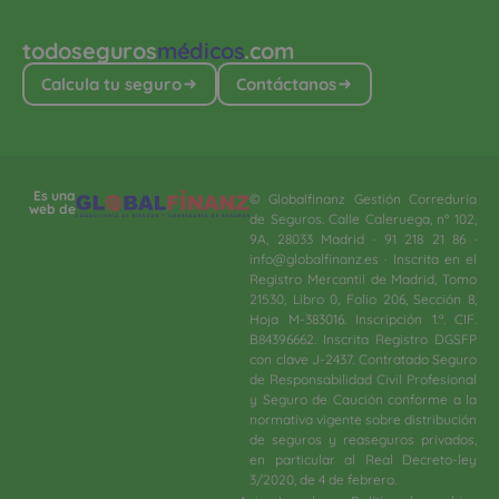
todoseguros
médicos
.com
Calcula tu seguro
Contáctanos
Es una
© Globalfinanz Gestión Correduría
web de
de Seguros. Calle Caleruega, nº 102,
9A, 28033 Madrid · 91 218 21 86 ·
info@globalfinanz.es · Inscrita en el
Registro Mercantil de Madrid, Tomo
21530, Libro 0, Folio 206, Sección 8,
Hoja M-383016. Inscripción 1.ª. CIF.
B84396662. Inscrita Registro DGSFP
con clave J-2437. Contratado Seguro
de Responsabilidad Civil Profesional
y Seguro de Caución conforme a la
normativa vigente sobre distribución
de seguros y reaseguros privados,
en particular al Real Decreto-ley
3/2020, de 4 de febrero.​