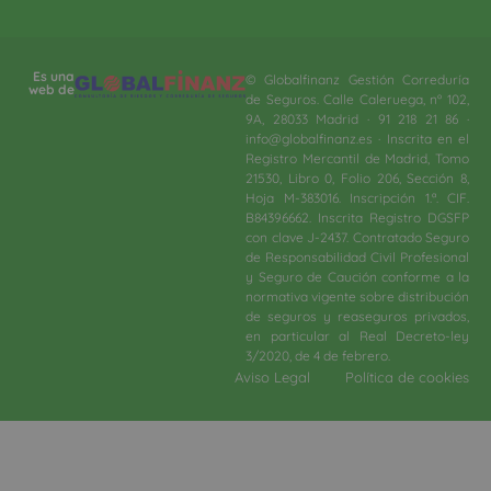
Es una
© Globalfinanz Gestión Correduría
web de
de Seguros. Calle Caleruega, nº 102,
9A, 28033 Madrid · 91 218 21 86 ·
info@globalfinanz.es · Inscrita en el
Registro Mercantil de Madrid, Tomo
21530, Libro 0, Folio 206, Sección 8,
Hoja M-383016. Inscripción 1.ª. CIF.
B84396662. Inscrita Registro DGSFP
con clave J-2437. Contratado Seguro
de Responsabilidad Civil Profesional
y Seguro de Caución conforme a la
normativa vigente sobre distribución
de seguros y reaseguros privados,
en particular al Real Decreto-ley
3/2020, de 4 de febrero.​
Aviso Legal
Política de cookies