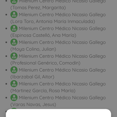
Milenium Centro Médico Nicasio Gallego
(Tomas Perez, Margarita)
Milenium Centro Médico Nicasio Gallego
(Lora Toro, Antonia María Inmaculada)
Milenium Centro Médico Nicasio Gallego
(Espinosa Castelló, Ana María)
Milenium Centro Médico Nicasio Gallego
(Moya Colino, Julian)
Milenium Centro Médico Nicasio Gallego
(Profesional Genérico, Comodín)
Milenium Centro Médico Nicasio Gallego
(Ibarzabal Gil, Aitor)
Milenium Centro Médico Nicasio Gallego
(Martinez García, Rosa María)
Milenium Centro Médico Nicasio Gallego
(Varas Navas, Jesus)
Milenium Centro Médico Nicasio Gallego