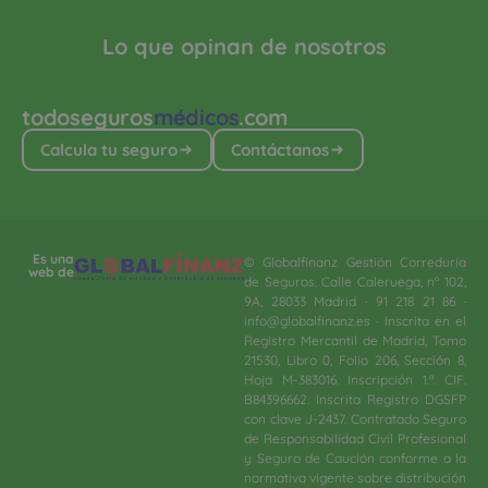
Lo que opinan de nosotros
todoseguros
médicos
.com
Calcula tu seguro
Contáctanos
Es una
© Globalfinanz Gestión Correduría
web de
de Seguros. Calle Caleruega, nº 102,
9A, 28033 Madrid · 91 218 21 86 ·
info@globalfinanz.es · Inscrita en el
Registro Mercantil de Madrid, Tomo
21530, Libro 0, Folio 206, Sección 8,
Hoja M-383016. Inscripción 1.ª. CIF.
B84396662. Inscrita Registro DGSFP
con clave J-2437. Contratado Seguro
de Responsabilidad Civil Profesional
y Seguro de Caución conforme a la
normativa vigente sobre distribución