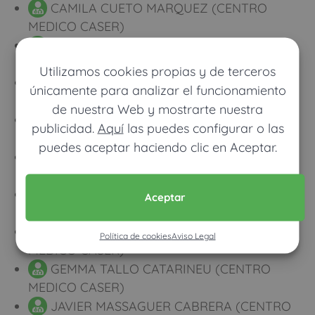
CAMILA CUETO MARQUEZ (CENTRO
MEDICO CASER)
FRANCISCO MARIN JIMENEZ (CENTRO
MEDICO CASER)
Utilizamos cookies propias y de terceros
MARIA TERESA SANTAMARIA RODRIGUEZ
únicamente para analizar el funcionamiento
(CENTRO MEDICO CASER)
de nuestra Web y mostrarte nuestra
MARIA CURIESES LUENGO (CENTRO
publicidad.
Aquí
las puedes configurar o las
MEDICO CASER)
puedes aceptar haciendo clic en Aceptar.
ANE ALTUNA MONGELOS (CENTRO
MEDICO CASER)
SILVIA GARCIA-MATEOS MUÑOZ
Aceptar
(CENTRO MEDICO CASER)
CARLOS NIETO PEDREGAL (CENTRO
Política de cookies
Aviso Legal
MEDICO CASER)
GEMMA TALLO CATARINEU (CENTRO
MEDICO CASER)
JAVIER MASSAGUER CABRERA (CENTRO