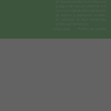
de Responsabilidad Civil Profesional
y Seguro de Caución conforme a la
normativa vigente sobre distribución
de seguros y reaseguros privados,
en particular al Real Decreto-ley
3/2020, de 4 de febrero.​
Aviso Legal
Política de cookies