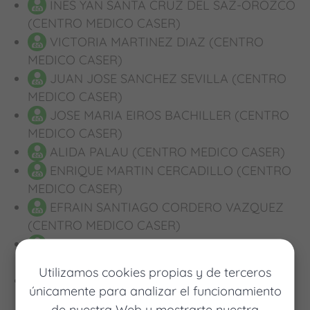
INES YAN SANTA CRUZ DEL SAZ-OROZCO
(CENTRO MEDICO CASER)
VICTORIA MARTINEZ DIAZ (CENTRO
MEDICO CASER)
JUAN JOSE SANCHEZ SEVILLA (CENTRO
MEDICO CASER)
JOSE MARIA EIROS BACHILLER (CENTRO
MEDICO CASER)
ALIDA PALAU (CENTRO MEDICO CASER)
ENRIQUE MARTIN CERCADILLO (CENTRO
MEDICO CASER)
EFRAIN SANTIAGO CORDERO VAZQUEZ
(CENTRO MEDICO CASER)
INES LOBO LOZANO (CENTRO MEDICO
CASER)
Utilizamos cookies propias y de terceros
MONTSERRAT DURAN CRISTOBAL
únicamente para analizar el funcionamiento
(CENTRO MEDICO CASER)
de nuestra Web y mostrarte nuestra