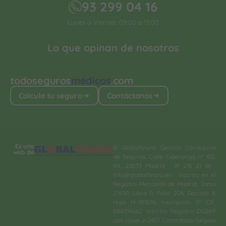
93 299 04 16
Lunes a Viernes: 09:00 a 15:00
Lo que opinan de nosotros
todoseguros
médicos
.com
Calcula tu seguro
Contáctanos
Es una
© Globalfinanz Gestión Correduría
web de
de Seguros. Calle Caleruega, nº 102,
9A, 28033 Madrid · 91 218 21 86 ·
info@globalfinanz.es · Inscrita en el
Registro Mercantil de Madrid, Tomo
21530, Libro 0, Folio 206, Sección 8,
Hoja M-383016. Inscripción 1.ª. CIF.
B84396662. Inscrita Registro DGSFP
con clave J-2437. Contratado Seguro