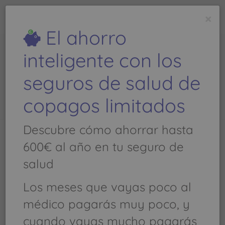
todoseguros
médicos
.com
×
Es una
web de
El ahorro
inteligente con los
CARLOS GOMEZ GONZALEZ
seguros de salud de
- Teléfono:
copagos limitados
Descubre cómo ahorrar hasta
600€ al año en tu seguro de
Llamar al
salud
MEDICINA GENERAL, CIRUGIA ORAL Y
Los meses que vayas poco al
MAXILOFACIAL, APARATO DIGESTIVO,
médico pagarás muy poco, y
NEUROLOGIA, HEMATOLOGIA Y
cuando vayas mucho pagarás
HEMOTERAPIA, ODONTOLOGIA,