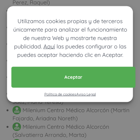
Perez, Raquel)
Milenium Centro Médico Alcorcón
(Caballero Espinosa, María José)
Utilizamos cookies propias y de terceros
Milenium Centro Médico Alcorcón (Clares
únicamente para analizar el funcionamiento
Monton, Patricia)
de nuestra Web y mostrarte nuestra
Milenium Centro Médico Alcorcón (Lopez
publicidad.
Aquí
las puedes configurar o las
de Silanes de Miguel, Carlos)
puedes aceptar haciendo clic en Aceptar.
Milenium Centro Médico Alcorcón (Alonso
Gomez, Santiago)
Milenium Centro Médico Alcorcón
Aceptar
(Jiménez-Ayala Portillo, María José)
Milenium Centro Médico Alcorcón (Rivas
Política de cookies
Aviso Legal
Saez, Maria Teresa)
Milenium Centro Médico Alcorcón (Martin
Fajardo, Ariadna Noreth)
Milenium Centro Médico Alcorcón
(Salvatierra Arrondo, Marta)