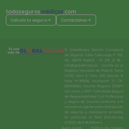
todoseguros
médicos
.com
Calcula tu seguro
Contáctanos
Es una
© Globalfinanz Gestión Correduría
web de
de Seguros. Calle Caleruega, nº 102,
9A, 28033 Madrid · 91 218 21 86 ·
info@globalfinanz.es · Inscrita en el
Registro Mercantil de Madrid, Tomo
21530, Libro 0, Folio 206, Sección 8,
Hoja M-383016. Inscripción 1.ª. CIF.
B84396662. Inscrita Registro DGSFP
con clave J-2437. Contratado Seguro
de Responsabilidad Civil Profesional
y Seguro de Caución conforme a la
normativa vigente sobre distribución
de seguros y reaseguros privados,
en particular al Real Decreto-ley
3/2020, de 4 de febrero.​
Aviso Legal
Política de cookies