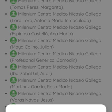
Milenium Centro Médico Nicasio Gallego
(Tomas Perez, Margarita)
Milenium Centro Médico Nicasio Gallego
(Lora Toro, Antonia María Inmaculada)
Milenium Centro Médico Nicasio Gallego
(Espinosa Castelló, Ana María)
Milenium Centro Médico Nicasio Gallego
(Moya Colino, Julian)
Milenium Centro Médico Nicasio Gallego
(Profesional Genérico, Comodín)
Milenium Centro Médico Nicasio Gallego
(Ibarzabal Gil, Aitor)
Milenium Centro Médico Nicasio Gallego
(Martinez García, Rosa María)
Milenium Centro Médico Nicasio Gallego
(Varas Navas, Jesus)
Milenium Centro Médico Nicasio Gallego