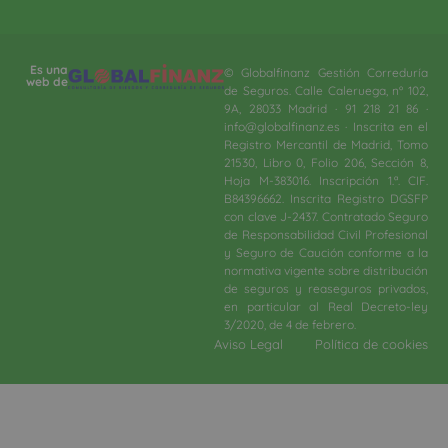
Es una
© Globalfinanz Gestión Correduría
web de
de Seguros. Calle Caleruega, nº 102,
9A, 28033 Madrid · 91 218 21 86 ·
info@globalfinanz.es · Inscrita en el
Registro Mercantil de Madrid, Tomo
21530, Libro 0, Folio 206, Sección 8,
Hoja M-383016. Inscripción 1.ª. CIF.
B84396662. Inscrita Registro DGSFP
con clave J-2437. Contratado Seguro
de Responsabilidad Civil Profesional
y Seguro de Caución conforme a la
normativa vigente sobre distribución
de seguros y reaseguros privados,
en particular al Real Decreto-ley
3/2020, de 4 de febrero.​
Aviso Legal
Política de cookies