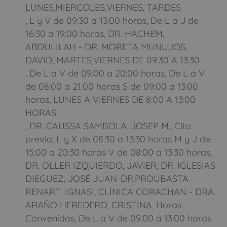
LUNES,MIERCOLES,VIERNES, TARDES
Acepto la nota legal y RGPD
, L y V de 09:30 a 13:00 horas, De L a J de
Solo usamos estos datos para calcular el precio del seguro,
16:30 a 19:00 horas, DR. HACHEM,
nunca te enviaremos SPAM
ABDULILAH - DR. MORETA MUNUJOS,
DAVID, MARTES,VIERNES DE 09:30 A 13:30
CALCULA
TU AHORRO
, De L a V de 09:00 a 20:00 horas, De L a V
de 08:00 a 21:00 horas S de 09:00 a 13:00
horas, LUNES A VIERNES DE 8:00 A 13:00
Todos los campos son obligatorios
HORAS
, DR. CAUSSA SAMBOLA, JOSEP M., Cita
previa, L y X de 08:30 a 13:30 horas M y J de
15:00 a 20:30 horas V de 08:00 a 13:30 horas,
Cerrar
DR. OLLER IZQUIERDO, JAVIER, DR. IGLESIAS
DIEGUEZ, JOSÉ JUAN-DR.PROUBASTA
RENART, IGNASI, CLÍNICA CORACHAN - DRA.
ARAÑO HEREDERO, CRISTINA, Horas
Convenidas, De L a V de 09:00 a 13:00 horas