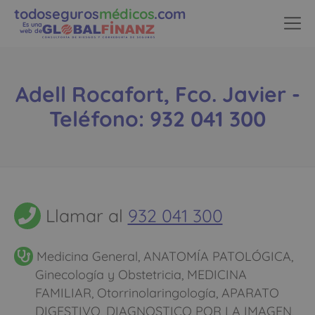
todoseguros
médicos
.com
cuando vayas mucho pagarás
Es una
web de
como con un seguro médico
normal
Adell Rocafort, Fco. Javier -
Teléfono: 932 041 300
Llamar al
932 041 300
Medicina General, ANATOMÍA PATOLÓGICA,
Ginecología y Obstetricia, MEDICINA
FAMILIAR, Otorrinolaringología, APARATO
DIGESTIVO, DIAGNOSTICO POR LA IMAGEN,