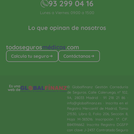
93 299 04 16
Lunes a Viernes: 09:00 a 15:00
Lo que opinan de nosotros
todoseguros
médicos
.com
Calcula tu seguro
Contáctanos
Es una
© Globalfinanz Gestión Correduría
web de
de Seguros. Calle Caleruega, nº 102,
9A, 28033 Madrid · 91 218 21 86 ·
info@globalfinanz.es · Inscrita en el
Registro Mercantil de Madrid, Tomo
21530, Libro 0, Folio 206, Sección 8,
Hoja M-383016. Inscripción 1.ª. CIF.
B84396662. Inscrita Registro DGSFP
con clave J-2437. Contratado Seguro