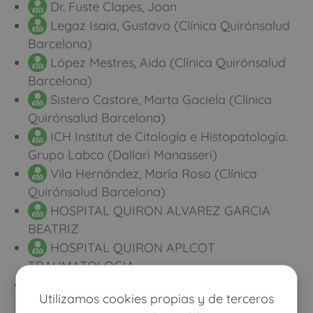
Dr. Fuste Clapes, Joan
Legaz Isaia, Gustavo (Clínica Quirónsalud
Barcelona)
López Mestres, Aida (Clínica Quirónsalud
Barcelona)
Sistero Castore, Marta Gaciela (Clínica
Quirónsalud Barcelona)
ICH Institut de Citología e Histopatología.
Grupo Labco (Dallari Manasseri)
Vila Hernández, María Rosa (Clínica
Quirónsalud Barcelona)
HOSPITAL QUIRON ALVAREZ GARCIA
BEATRIZ
HOSPITAL QUIRON APLCOT
TRAUMATOLOGIA
HOSPITAL QUIRON AZPIROZ VIDAUR
Utilizamos cookies propias y de terceros
FERNANDO