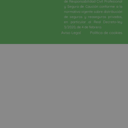
de Responsabilidad Civil Profesional
y Seguro de Caución conforme a la
normativa vigente sobre distribución
de seguros y reaseguros privados,
en particular al Real Decreto-ley
3/2020, de 4 de febrero.​
Aviso Legal
Política de cookies