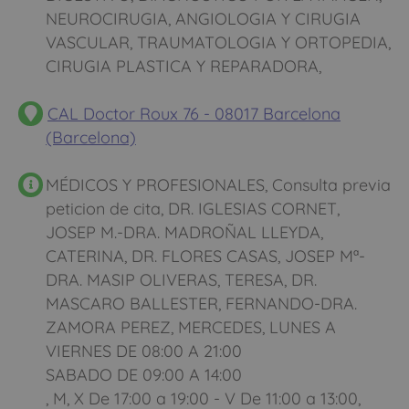
NEUROCIRUGIA, ANGIOLOGIA Y CIRUGIA
VASCULAR, TRAUMATOLOGIA Y ORTOPEDIA,
CIRUGIA PLASTICA Y REPARADORA,
CAL Doctor Roux 76 - 08017 Barcelona
(Barcelona)
Pon tus datos y
descubre cuánto dinero
MÉDICOS Y PROFESIONALES, Consulta previa
peticion de cita, DR. IGLESIAS CORNET,
ahorrarías
JOSEP M.-DRA. MADROÑAL LLEYDA,
CATERINA, DR. FLORES CASAS, JOSEP Mª-
DRA. MASIP OLIVERAS, TERESA, DR.
MASCARO BALLESTER, FERNANDO-DRA.
ZAMORA PEREZ, MERCEDES, LUNES A
VIERNES DE 08:00 A 21:00
Móvil (Enviamos resultados vía WhatsApp)
SABADO DE 09:00 A 14:00
, M, X De 17:00 a 19:00 - V De 11:00 a 13:00,