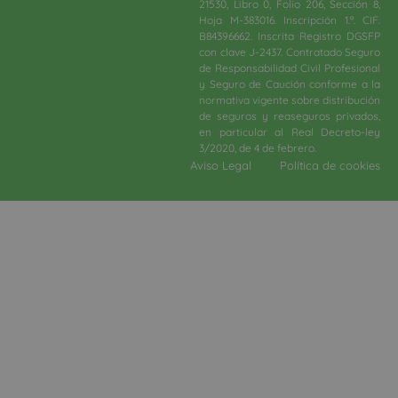
21530, Libro 0, Folio 206, Sección 8,
Hoja M-383016. Inscripción 1.ª. CIF.
B84396662. Inscrita Registro DGSFP
con clave J-2437. Contratado Seguro
de Responsabilidad Civil Profesional
y Seguro de Caución conforme a la
normativa vigente sobre distribución
de seguros y reaseguros privados,
en particular al Real Decreto-ley
3/2020, de 4 de febrero.​
Aviso Legal
Política de cookies