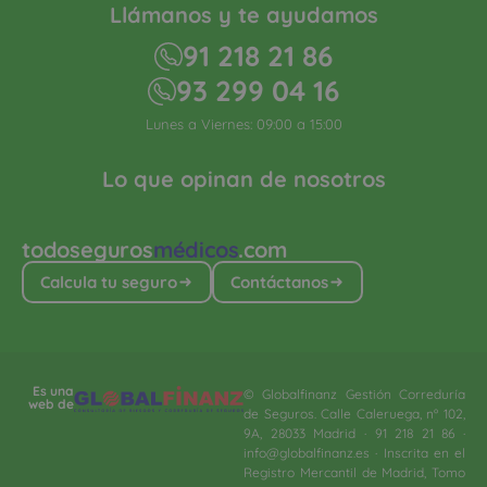
Llámanos y te ayudamos
91 218 21 86
93 299 04 16
Lunes a Viernes: 09:00 a 15:00
Lo que opinan de nosotros
todoseguros
médicos
.com
Calcula tu seguro
Contáctanos
Es una
© Globalfinanz Gestión Correduría
web de
de Seguros. Calle Caleruega, nº 102,
9A, 28033 Madrid · 91 218 21 86 ·
info@globalfinanz.es · Inscrita en el
Registro Mercantil de Madrid, Tomo