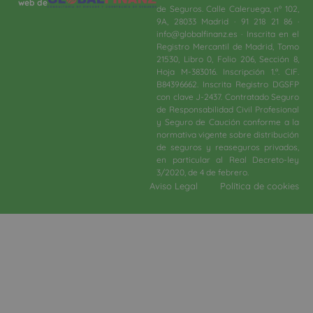
web de
de Seguros. Calle Caleruega, nº 102,
9A, 28033 Madrid · 91 218 21 86 ·
info@globalfinanz.es · Inscrita en el
Registro Mercantil de Madrid, Tomo
21530, Libro 0, Folio 206, Sección 8,
Hoja M-383016. Inscripción 1.ª. CIF.
B84396662. Inscrita Registro DGSFP
con clave J-2437. Contratado Seguro
de Responsabilidad Civil Profesional
y Seguro de Caución conforme a la
normativa vigente sobre distribución
de seguros y reaseguros privados,
en particular al Real Decreto-ley
3/2020, de 4 de febrero.​
Aviso Legal
Política de cookies