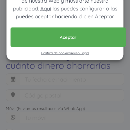
de nuestra Web y mostrarte nuestra
publicidad.
Aquí
las puedes configurar o las
puedes aceptar haciendo clic en Aceptar.
Aceptar
Pon tus datos y descubre
Política de cookies
Aviso Legal
cuánto dinero ahorrarías
Móvil (Enviamos resultados vía WhatsApp)