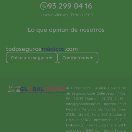
93 299 04 16
Lunes a Viernes: 09:00 a 15:00
Lo que opinan de nosotros
todoseguros
médicos
.com
Calcula tu seguro
Contáctanos
Es una
© Globalfinanz Gestión Correduría
web de
de Seguros. Calle Caleruega, nº 102,
9A, 28033 Madrid · 91 218 21 86 ·
info@globalfinanz.es · Inscrita en el
Registro Mercantil de Madrid, Tomo
21530, Libro 0, Folio 206, Sección 8,
Hoja M-383016. Inscripción 1.ª. CIF.
B84396662. Inscrita Registro DGSFP
con clave J-2437. Contratado Seguro