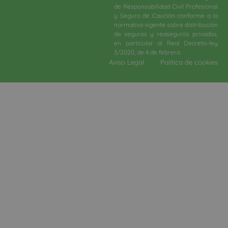
de Responsabilidad Civil Profesional
y Seguro de Caución conforme a la
normativa vigente sobre distribución
de seguros y reaseguros privados,
en particular al Real Decreto-ley
3/2020, de 4 de febrero.​
Aviso Legal
Política de cookies