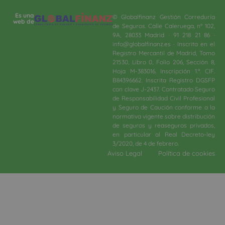
Es una
© Globalfinanz Gestión Correduría
web de
de Seguros. Calle Caleruega, nº 102,
9A, 28033 Madrid · 91 218 21 86 ·
info@globalfinanz.es · Inscrita en el
Registro Mercantil de Madrid, Tomo
21530, Libro 0, Folio 206, Sección 8,
Hoja M-383016. Inscripción 1.ª. CIF.
B84396662. Inscrita Registro DGSFP
con clave J-2437. Contratado Seguro
de Responsabilidad Civil Profesional
y Seguro de Caución conforme a la
normativa vigente sobre distribución
de seguros y reaseguros privados,
en particular al Real Decreto-ley
3/2020, de 4 de febrero.​
Aviso Legal
Política de cookies