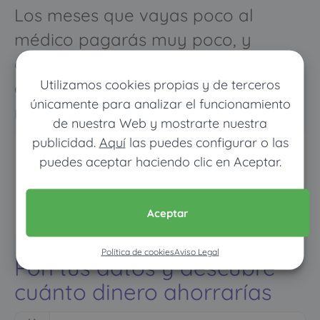
Los meses que vayas poco al
médico pagarás muy poco, y
cuando vayas mucho pagarás
Utilizamos cookies propias y de terceros
como con un seguro médico
únicamente para analizar el funcionamiento
normal
de nuestra Web y mostrarte nuestra
publicidad.
Aquí
las puedes configurar o las
puedes aceptar haciendo clic en Aceptar.
Aceptar
Política de cookies
Aviso Legal
Pon tus datos y descubre
cuánto dinero ahorrarías