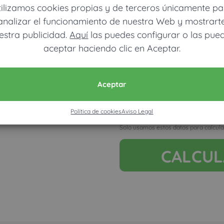
tilizamos cookies propias y de terceros únicamente pa
analizar el funcionamiento de nuestra Web y mostrart
estra publicidad.
Aquí
las puedes configurar o las pue
aceptar haciendo clic en Aceptar.
Móvil (Enviamos resultados vía
Aceptar
Política de cookies
Aviso Legal
Acepto la nota legal y RGP
Solo usamos estos datos para calcula
CALCU