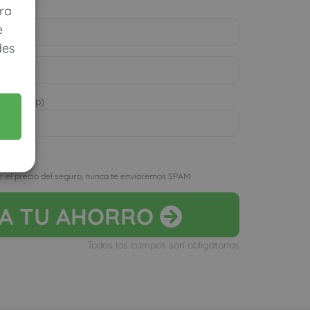
ra
e
des
 WhatsApp)
D
r el precio del seguro, nunca te enviaremos SPAM
LA
TU AHORRO
Todos los campos son obligatorios