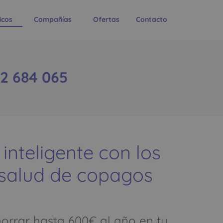
icos
Compañías
Ofertas
Contacto
32 684 065
 inteligente con los
 salud de copagos
rrar hasta 600€ al año en tu