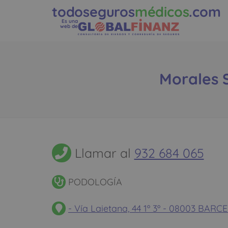
todoseguros
médicos
.com
Es una
web de
Morales S
Llamar al
932 684 065
PODOLOGÍA
- Vía Laietana, 44 1º 3º - 08003 B