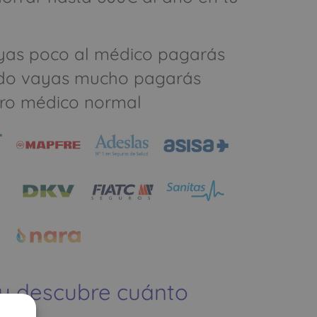
yas poco al médico pagarás
do vayas mucho pagarás
ro médico normal
 y descubre cuánto
ías