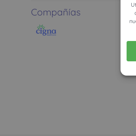
U
Compañías
nu