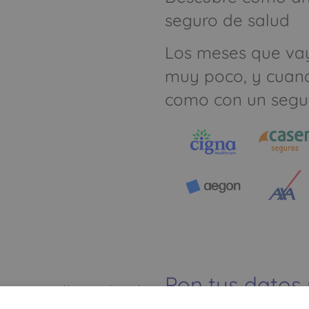
seguro de salud
Los meses que va
muy poco, y cuan
como con un segu
Pon tus datos
Ver mapa más grande
dinero ahorrar