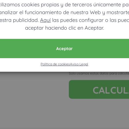
tilizamos cookies propias y de terceros únicamente pa
analizar el funcionamiento de nuestra Web y mostrart
estra publicidad.
Aquí
las puedes configurar o las pue
aceptar haciendo clic en Aceptar.
Móvil (Enviamos resultados vía
Ver mapa más grande
Aceptar
Política de cookies
Aviso Legal
Acepto la nota legal y RGP
Solo usamos estos datos para calcula
CALCU