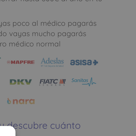
yas poco al médico pagarás
do vayas mucho pagarás
ro médico normal
 y descubre cuánto
ías