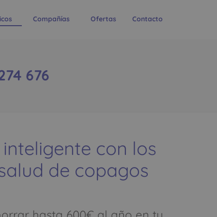
icos
Compañías
Ofertas
Contacto
274 676
 inteligente con los
 salud de copagos
rrar hasta 600€ al año en tu