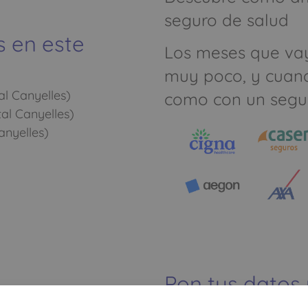
seguro de salud
s en este
Los meses que va
muy poco, y cuan
l Canyelles)
como con un segu
tal Canyelles)
anyelles)
Pon tus datos
dinero ahorrar