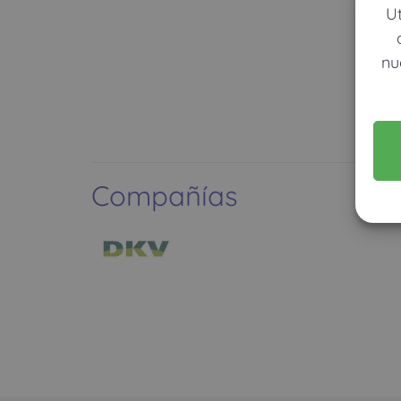
U
nu
Compañías