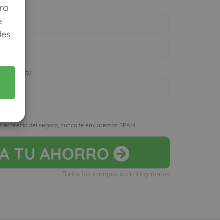
ra
e
des
 WhatsApp)
D
r el precio del seguro, nunca te enviaremos SPAM
LA
TU AHORRO
Todos los campos son obligatorios