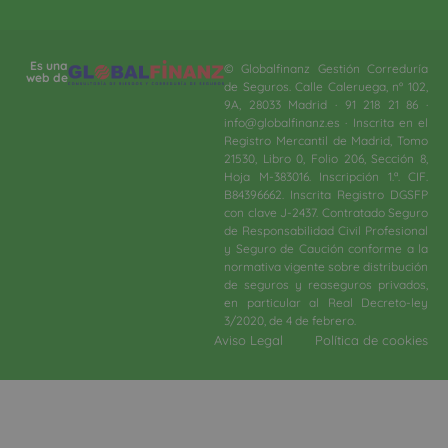
Es una
© Globalfinanz Gestión Correduría
web de
de Seguros. Calle Caleruega, nº 102,
9A, 28033 Madrid · 91 218 21 86 ·
info@globalfinanz.es · Inscrita en el
Registro Mercantil de Madrid, Tomo
21530, Libro 0, Folio 206, Sección 8,
Hoja M-383016. Inscripción 1.ª. CIF.
B84396662. Inscrita Registro DGSFP
con clave J-2437. Contratado Seguro
de Responsabilidad Civil Profesional
y Seguro de Caución conforme a la
normativa vigente sobre distribución
de seguros y reaseguros privados,
en particular al Real Decreto-ley
3/2020, de 4 de febrero.​
Aviso Legal
Política de cookies