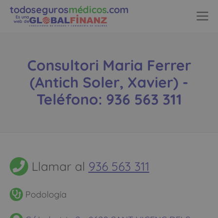
todoseguros
médicos
.com
Es una
web de
Consultori Maria Ferrer
(Antich Soler, Xavier) -
Teléfono: 936 563 311
Llamar al
936 563 311
Podología