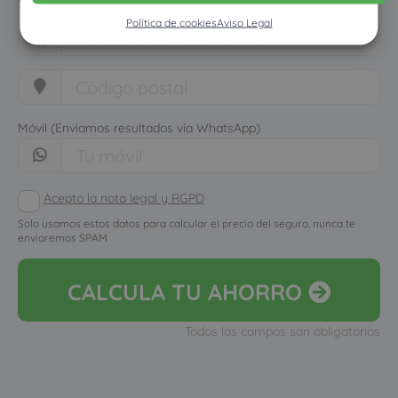
Política de cookies
Aviso Legal
Móvil (Enviamos resultados vía WhatsApp)
Acepto la nota legal y RGPD
Solo usamos estos datos para calcular el precio del seguro, nunca te
enviaremos SPAM
CALCULA
TU AHORRO
Todos los campos son obligatorios