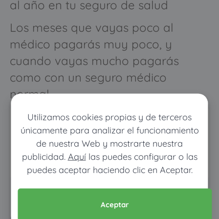
al año en tu seguro de salud
Los meses que vayas poco al
médico pagarás muy poco, y
cuando vayas mucho pagarás
como con un seguro médico
normal
Utilizamos cookies propias y de terceros
únicamente para analizar el funcionamiento
de nuestra Web y mostrarte nuestra
publicidad.
Aquí
las puedes configurar o las
puedes aceptar haciendo clic en Aceptar.
Pon tus datos y descubre
Aceptar
cuánto dinero ahorrarías