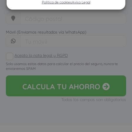
Política de cookies
Aviso Legal
Móvil (Enviamos resultados vía WhatsApp)
Acepto la nota legal y RGPD
Solo usamos estos datos para calcular el precio del seguro, nunca te
enviaremos SPAM
CALCULA
TU AHORRO
Todos los campos son obligatorios