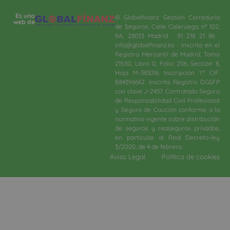
Es una
© Globalfinanz Gestión Correduría
web de
de Seguros. Calle Caleruega, nº 102,
9A, 28033 Madrid · 91 218 21 86 ·
info@globalfinanz.es · Inscrita en el
Registro Mercantil de Madrid, Tomo
21530, Libro 0, Folio 206, Sección 8,
Hoja M-383016. Inscripción 1.ª. CIF.
B84396662. Inscrita Registro DGSFP
con clave J-2437. Contratado Seguro
de Responsabilidad Civil Profesional
y Seguro de Caución conforme a la
normativa vigente sobre distribución
de seguros y reaseguros privados,
en particular al Real Decreto-ley
3/2020, de 4 de febrero.​
Aviso Legal
Política de cookies