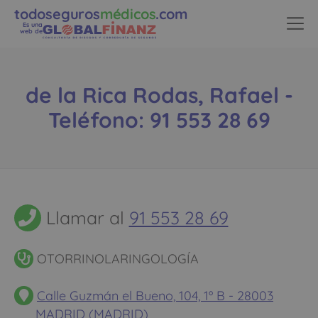
todoseguros
médicos
.com
Es una
web de
de la Rica Rodas, Rafael -
Teléfono: 91 553 28 69
Llamar al
91 553 28 69
OTORRINOLARINGOLOGÍA
Calle Guzmán el Bueno, 104, 1º B - 28003
MADRID (MADRID)