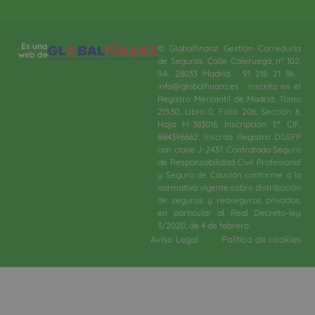
Es una
© Globalfinanz Gestión Correduría
web de
de Seguros. Calle Caleruega, nº 102,
9A, 28033 Madrid · 91 218 21 86 ·
info@globalfinanz.es · Inscrita en el
Registro Mercantil de Madrid, Tomo
21530, Libro 0, Folio 206, Sección 8,
Hoja M-383016. Inscripción 1.ª. CIF.
B84396662. Inscrita Registro DGSFP
con clave J-2437. Contratado Seguro
de Responsabilidad Civil Profesional
y Seguro de Caución conforme a la
normativa vigente sobre distribución
de seguros y reaseguros privados,
en particular al Real Decreto-ley
3/2020, de 4 de febrero.​
Aviso Legal
Política de cookies