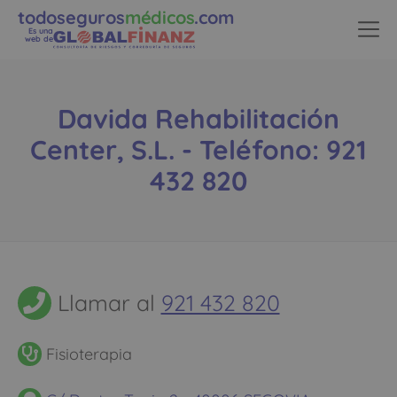
todoseguros
médicos
.com
Es una
web de
Davida Rehabilitación
Center, S.L. - Teléfono: 921
432 820
Llamar al
921 432 820
Fisioterapia