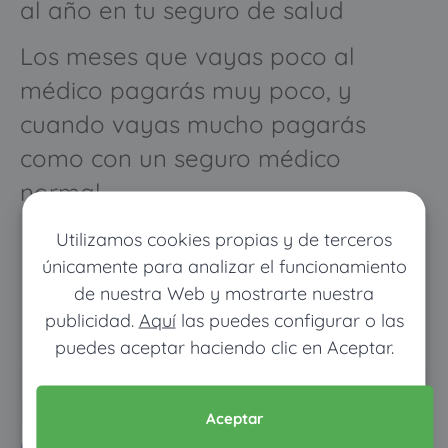
al año en tu seguro de salud
Los meses que vayas poco al
médico pagarás muy poco, y
cuando vayas mucho pagarás
como con un seguro médico
normal
Utilizamos cookies propias y de terceros
únicamente para analizar el funcionamiento
de nuestra Web y mostrarte nuestra
publicidad.
Aquí
las puedes configurar o las
puedes aceptar haciendo clic en Aceptar.
Pon tus datos y descubre
Aceptar
cuánto dinero ahorrarías