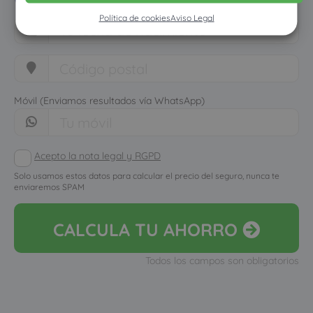
Política de cookies
Aviso Legal
Móvil (Enviamos resultados vía WhatsApp)
Acepto la nota legal y RGPD
Solo usamos estos datos para calcular el precio del seguro, nunca te
enviaremos SPAM
CALCULA
TU AHORRO
Todos los campos son obligatorios