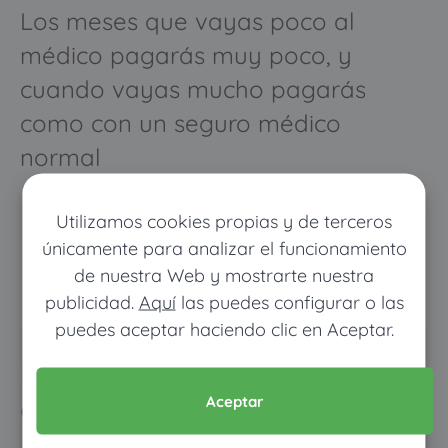
Los meses que vayas poco al
médico pagarás muy poco, y
cuando vayas mucho pagarás
como con un seguro médico
normal
Utilizamos cookies propias y de terceros
únicamente para analizar el funcionamiento
de nuestra Web y mostrarte nuestra
publicidad.
Aquí
las puedes configurar o las
puedes aceptar haciendo clic en Aceptar.
Pon tus datos y descubre
cuánto dinero ahorrarías
Aceptar