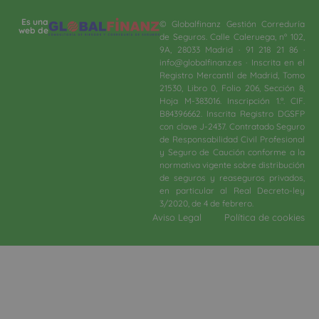
Es una
© Globalfinanz Gestión Correduría
web de
de Seguros. Calle Caleruega, nº 102,
9A, 28033 Madrid · 91 218 21 86 ·
info@globalfinanz.es · Inscrita en el
Registro Mercantil de Madrid, Tomo
21530, Libro 0, Folio 206, Sección 8,
Hoja M-383016. Inscripción 1.ª. CIF.
B84396662. Inscrita Registro DGSFP
con clave J-2437. Contratado Seguro
de Responsabilidad Civil Profesional
y Seguro de Caución conforme a la
normativa vigente sobre distribución
de seguros y reaseguros privados,
en particular al Real Decreto-ley
3/2020, de 4 de febrero.​
Aviso Legal
Política de cookies