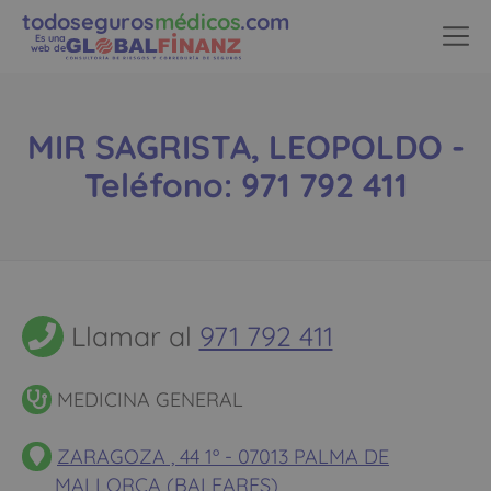
todoseguros
médicos
.com
Es una
web de
MIR SAGRISTA, LEOPOLDO -
Teléfono: 971 792 411
Llamar al
971 792 411
MEDICINA GENERAL
ZARAGOZA , 44 1º - 07013 PALMA DE
MALLORCA (BALEARES)