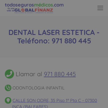
todoseguros
médicos
.com
Es una
web de
DENTAL LASER ESTETICA -
Teléfono: 971 880 445
Llamar al
971 880 445
ODONTOLOGIA INFANTIL
CALLE SON ODRE, 35 Piso 1º Pta C - 07300
INCA (BALEARES)