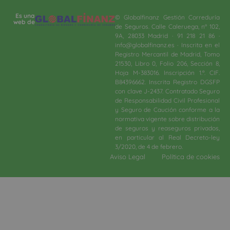
Es una
© Globalfinanz Gestión Correduría
web de
de Seguros. Calle Caleruega, nº 102,
9A, 28033 Madrid · 91 218 21 86 ·
info@globalfinanz.es · Inscrita en el
Registro Mercantil de Madrid, Tomo
21530, Libro 0, Folio 206, Sección 8,
Hoja M-383016. Inscripción 1.ª. CIF.
B84396662. Inscrita Registro DGSFP
con clave J-2437. Contratado Seguro
de Responsabilidad Civil Profesional
y Seguro de Caución conforme a la
normativa vigente sobre distribución
de seguros y reaseguros privados,
en particular al Real Decreto-ley
3/2020, de 4 de febrero.​
Aviso Legal
Política de cookies