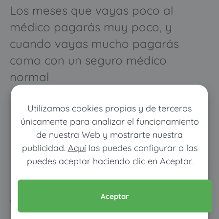
Los meses que vayas poco al
médico pagarás muy poco, y
cuando vayas mucho pagarás
como con un seguro médico
normal
Utilizamos cookies propias y de terceros
únicamente para analizar el funcionamiento
de nuestra Web y mostrarte nuestra
publicidad.
Aquí
las puedes configurar o las
puedes aceptar haciendo clic en Aceptar.
Pon tus datos y descubre
cuánto dinero ahorrarías
Aceptar