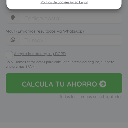
Política de cookies
Aviso Legal
Móvil (Enviamos resultados vía WhatsApp)
Acepto la nota legal y RGPD
Solo usamos estos datos para calcular el precio del seguro, nunca te
enviaremos SPAM
CALCULA
TU AHORRO
Todos los campos son obligatorios