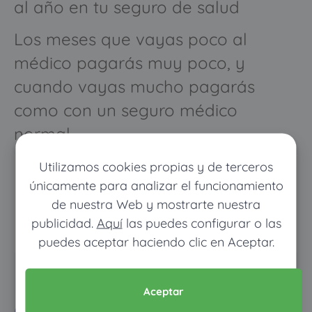
al año en tu seguro de salud
Los meses que vayas poco al
médico pagarás muy poco, y
cuando vayas mucho pagarás
como con un seguro médico
normal
Utilizamos cookies propias y de terceros
únicamente para analizar el funcionamiento
de nuestra Web y mostrarte nuestra
publicidad.
Aquí
las puedes configurar o las
puedes aceptar haciendo clic en Aceptar.
Pon tus datos y descubre
Aceptar
cuánto dinero ahorrarías