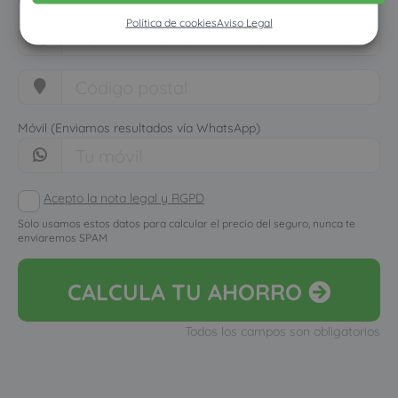
Política de cookies
Aviso Legal
Móvil (Enviamos resultados vía WhatsApp)
Acepto la nota legal y RGPD
Solo usamos estos datos para calcular el precio del seguro, nunca te
enviaremos SPAM
CALCULA
TU AHORRO
Todos los campos son obligatorios