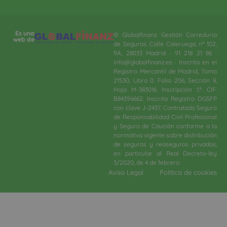
Es una
© Globalfinanz Gestión Correduría
web de
de Seguros. Calle Caleruega, nº 102,
9A, 28033 Madrid · 91 218 21 86 ·
info@globalfinanz.es · Inscrita en el
Registro Mercantil de Madrid, Tomo
21530, Libro 0, Folio 206, Sección 8,
Hoja M-383016. Inscripción 1.ª. CIF.
B84396662. Inscrita Registro DGSFP
con clave J-2437. Contratado Seguro
de Responsabilidad Civil Profesional
y Seguro de Caución conforme a la
normativa vigente sobre distribución
de seguros y reaseguros privados,
en particular al Real Decreto-ley
3/2020, de 4 de febrero.​
Aviso Legal
Política de cookies