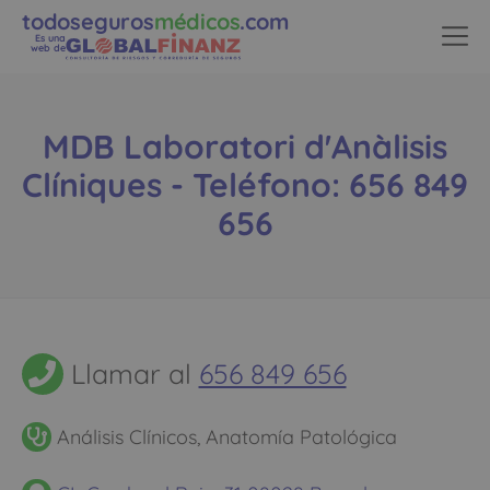
todoseguros
médicos
.com
Es una
web de
MDB Laboratori d'Anàlisis
Clíniques - Teléfono: 656 849
656
Llamar al
656 849 656
Análisis Clínicos, Anatomía Patológica