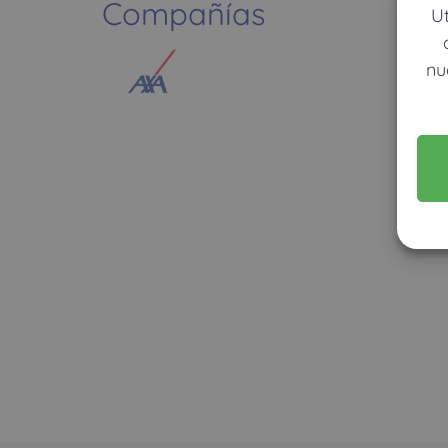
Compañías
U
nu