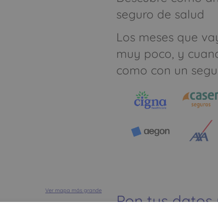
seguro de salud
Los meses que va
muy poco, y cuan
como con un segu
Ver mapa más grande
Pon tus datos
dinero ahorrar