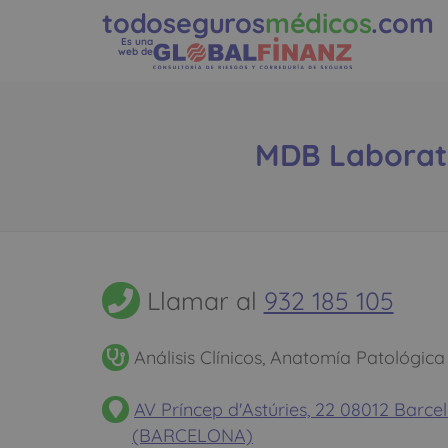
todoseguros
médicos
.com
Es una
web de
MDB Laborator
Llamar al
932 185 105
Análisis Clínicos, Anatomía Patológica
AV Príncep d'Astúries, 22 08012 Barce
(BARCELONA)