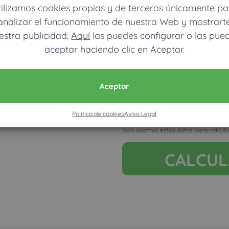
tilizamos cookies propias y de terceros únicamente pa
analizar el funcionamiento de nuestra Web y mostrart
estra publicidad.
Aquí
las puedes configurar o las pue
aceptar haciendo clic en Aceptar.
Móvil (Enviamos resultados vía
Aceptar
Política de cookies
Aviso Legal
Acepto la nota legal y RGP
Solo usamos estos datos para calcula
CALCU