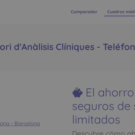
Comparador
Cuadros méd
i d'Anàlisis Clíniques - Teléfon
El ahorro
seguros de
limitados
lona - Barcelona
Descubre cómo aho