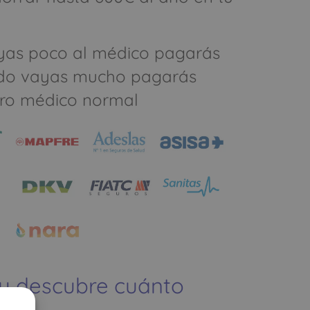
yas poco al médico pagarás
do vayas mucho pagarás
ro médico normal
 y descubre cuánto
ías