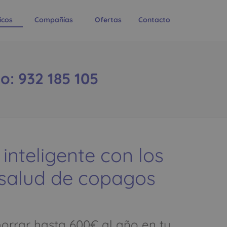
icos
Compañías
Ofertas
Contacto
o: 932 185 105
 inteligente con los
 salud de copagos
rrar hasta 600€ al año en tu