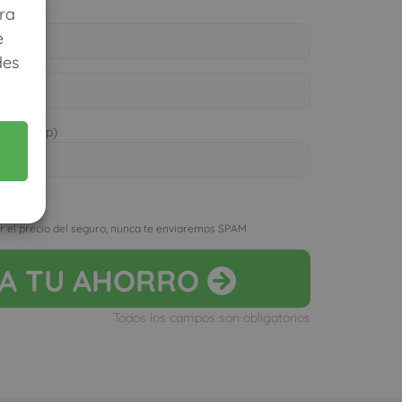
ra
e
des
 WhatsApp)
D
r el precio del seguro, nunca te enviaremos SPAM
LA
TU AHORRO
Todos los campos son obligatorios