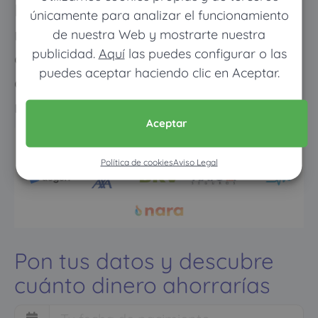
Los meses que vayas poco al
únicamente para analizar el funcionamiento
médico pagarás muy poco, y
de nuestra Web y mostrarte nuestra
publicidad.
Aquí
las puedes configurar o las
cuando vayas mucho pagarás
puedes aceptar haciendo clic en Aceptar.
como con un seguro médico
normal
Aceptar
Política de cookies
Aviso Legal
Pon tus datos y descubre
cuánto dinero ahorrarías