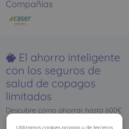
Compañías
El ahorro inteligente
con los seguros de
salud de copagos
limitados
Descubre cómo ahorrar hasta 600€
al año en tu seguro de salud
Utilizamos cookies propias y de terceros