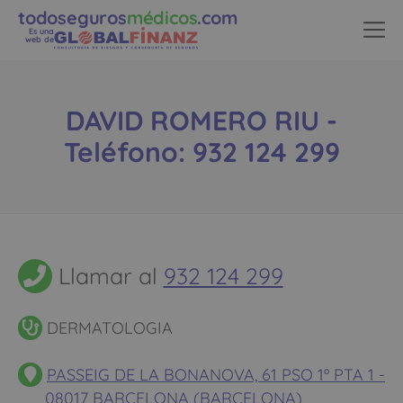
todoseguros
médicos
.com
Es una
web de
DAVID ROMERO RIU -
Teléfono: 932 124 299
Llamar al
932 124 299
DERMATOLOGIA
PASSEIG DE LA BONANOVA, 61 PSO 1º PTA 1 -
08017 BARCELONA (BARCELONA)