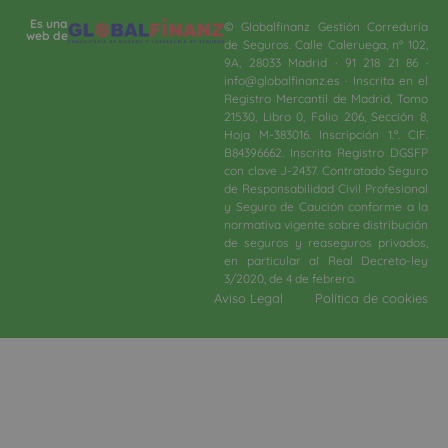
Es una
© Globalfinanz Gestión Correduría
web de
de Seguros. Calle Caleruega, nº 102,
9A, 28033 Madrid · 91 218 21 86 ·
info@globalfinanz.es · Inscrita en el
Registro Mercantil de Madrid, Tomo
21530, Libro 0, Folio 206, Sección 8,
Hoja M-383016. Inscripción 1.ª. CIF.
B84396662. Inscrita Registro DGSFP
con clave J-2437. Contratado Seguro
de Responsabilidad Civil Profesional
y Seguro de Caución conforme a la
normativa vigente sobre distribución
de seguros y reaseguros privados,
en particular al Real Decreto-ley
3/2020, de 4 de febrero.​
Aviso Legal
Política de cookies