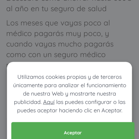
al año en tu seguro de salud
Los meses que vayas poco al
médico pagarás muy poco, y
cuando vayas mucho pagarás
como con un seguro médico
normal
Utilizamos cookies propias y de terceros
únicamente para analizar el funcionamiento
de nuestra Web y mostrarte nuestra
publicidad.
Aquí
las puedes configurar o las
puedes aceptar haciendo clic en Aceptar.
Pon tus datos y descubre
Aceptar