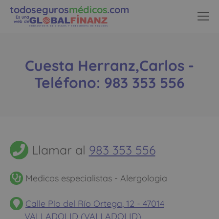
todoseguros
médicos
.com
Es una
web de
Cuesta Herranz,Carlos -
Teléfono: 983 353 556
Llamar al
983 353 556
Medicos especialistas - Alergologia
Calle Pío del Río Ortega, 12 - 47014
VALLADOLID (VALLADOLID)