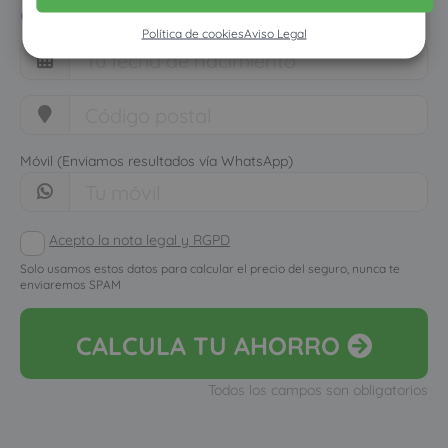
cuánto dinero ahorrarías
Política de cookies
Aviso Legal
Móvil (Enviamos resultados vía WhatsApp)
Acepto la nota legal y RGPD
Solo usamos estos datos para calcular el precio del seguro, nunca te
enviaremos SPAM
CALCULA
TU AHORRO
Todos los campos son obligatorios