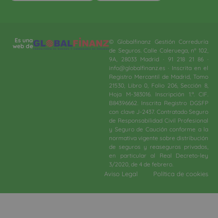
Es una
© Globalfinanz Gestión Correduría
web de
de Seguros. Calle Caleruega, nº 102,
9A, 28033 Madrid · 91 218 21 86 ·
info@globalfinanz.es · Inscrita en el
Registro Mercantil de Madrid, Tomo
21530, Libro 0, Folio 206, Sección 8,
Hoja M-383016. Inscripción 1.ª. CIF.
B84396662. Inscrita Registro DGSFP
con clave J-2437. Contratado Seguro
de Responsabilidad Civil Profesional
y Seguro de Caución conforme a la
normativa vigente sobre distribución
de seguros y reaseguros privados,
en particular al Real Decreto-ley
3/2020, de 4 de febrero.​
Aviso Legal
Política de cookies