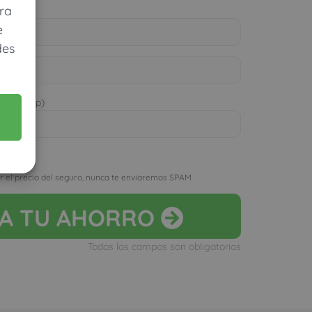
ra
e
des
 WhatsApp)
D
r el precio del seguro, nunca te enviaremos SPAM
LA
TU AHORRO
Todos los campos son obligatorios