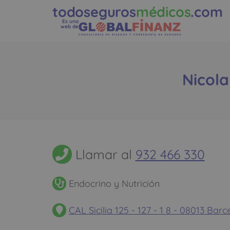
todoseguros
médicos
.com
Es una
web de
Nicola
Llamar al
932 466 330
Endocrino y Nutrición
CAL Sicilia 125 - 127 - 1 8 - 08013 Bar