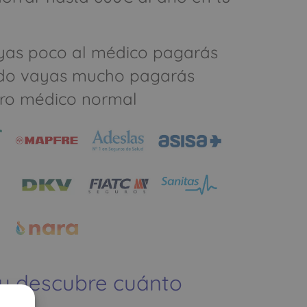
yas poco al médico pagarás
do vayas mucho pagarás
ro médico normal
 y descubre cuánto
ías