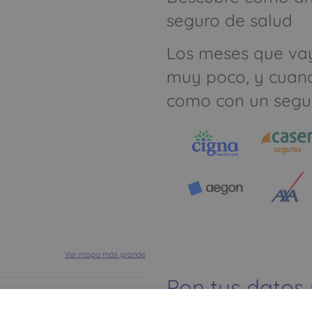
seguro de salud
Los meses que va
muy poco, y cuan
como con un segu
Ver mapa más grande
Pon tus datos
dinero ahorrar