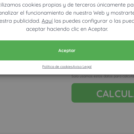
tilizamos cookies propias y de terceros únicamente pa
analizar el funcionamiento de nuestra Web y mostrart
estra publicidad.
Aquí
las puedes configurar o las pue
aceptar haciendo clic en Aceptar.
Móvil (Enviamos resultados vía
Aceptar
Política de cookies
Aviso Legal
Acepto la nota legal y RGP
Solo usamos estos datos para calcula
CALCU