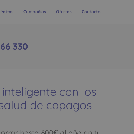
édicos
Compañías
Ofertas
Contacto
466 330
 inteligente con los
 salud de copagos
rrar hasta 600€ al año en tu