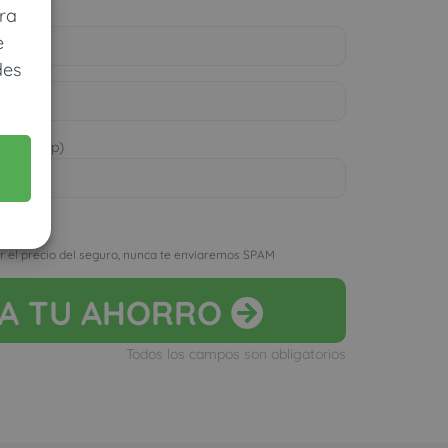
ra
e
des
 WhatsApp)
D
r el precio del seguro, nunca te enviaremos SPAM
LA
TU AHORRO
Todos los campos son obligatorios