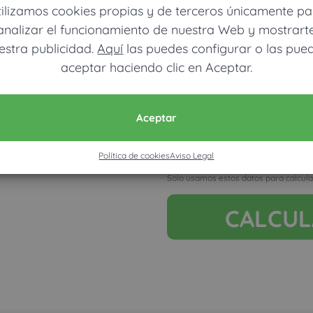
tilizamos cookies propias y de terceros únicamente pa
analizar el funcionamiento de nuestra Web y mostrart
estra publicidad.
Aquí
las puedes configurar o las pue
aceptar haciendo clic en Aceptar.
Móvil (Enviamos resultados vía
Aceptar
Política de cookies
Aviso Legal
Acepto la nota legal y RGP
Solo usamos estos datos para calcula
CALCU