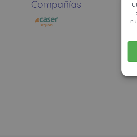
Compañías
U
nu