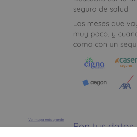
seguro de salud
Los meses que va
muy poco, y cuan
como con un segu
Ver mapa más grande
Pon tus datos
dinero ahorrar