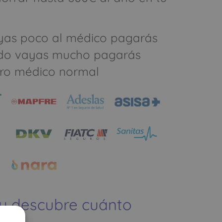
yas poco al médico pagarás
do vayas mucho pagarás
ro médico normal
 y descubre cuánto
ías