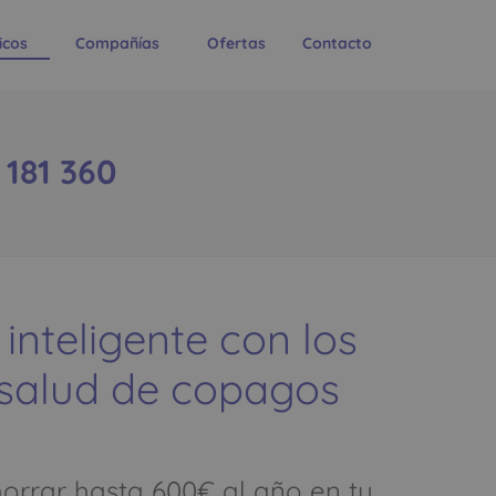
icos
Compañías
Ofertas
Contacto
181 360
 inteligente con los
 salud de copagos
rrar hasta 600€ al año en tu