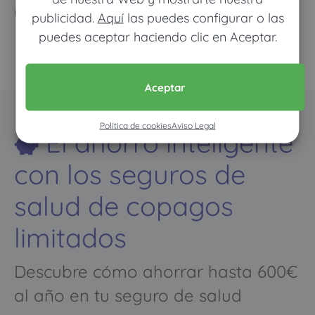
Compañías
publicidad.
Aquí
las puedes configurar o las
puedes aceptar haciendo clic en Aceptar.
Aceptar
Política de cookies
Aviso Legal
El ahorro inteligente
con los seguros de
salud de copagos
limitados
Descubre cómo ahorrar hasta 600€
al año en tu seguro de salud