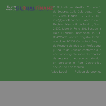
Es una
© Globalfinanz Gestión Correduría
web de
de Seguros. Calle Caleruega, nº 102,
9A, 28033 Madrid · 91 218 21 86 ·
info@globalfinanz.es · Inscrita en el
Registro Mercantil de Madrid, Tomo
21530, Libro 0, Folio 206, Sección 8,
Hoja M-383016. Inscripción 1.ª. CIF.
B84396662. Inscrita Registro DGSFP
con clave J-2437. Contratado Seguro
de Responsabilidad Civil Profesional
y Seguro de Caución conforme a la
normativa vigente sobre distribución
de seguros y reaseguros privados,
en particular al Real Decreto-ley
3/2020, de 4 de febrero.​
Aviso Legal
Política de cookies