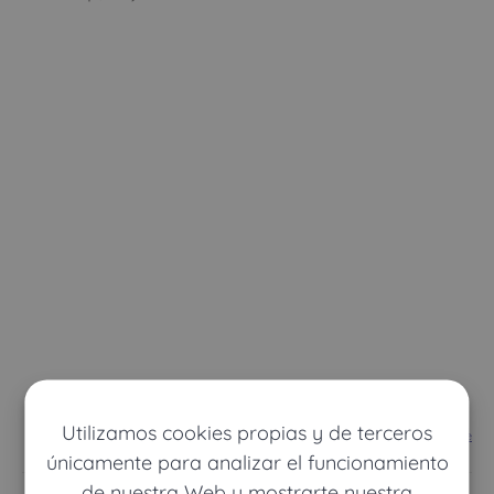
Utilizamos cookies propias y de terceros
Ver mapa más grande
únicamente para analizar el funcionamiento
de nuestra Web y mostrarte nuestra