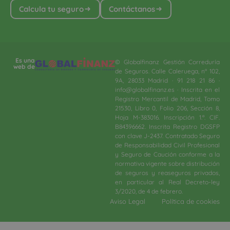
Calcula tu seguro
Contáctanos
Es una
© Globalfinanz Gestión Correduría
web de
de Seguros. Calle Caleruega, nº 102,
9A, 28033 Madrid · 91 218 21 86 ·
info@globalfinanz.es · Inscrita en el
Registro Mercantil de Madrid, Tomo
21530, Libro 0, Folio 206, Sección 8,
Hoja M-383016. Inscripción 1.ª. CIF.
B84396662. Inscrita Registro DGSFP
con clave J-2437. Contratado Seguro
de Responsabilidad Civil Profesional
y Seguro de Caución conforme a la
normativa vigente sobre distribución
de seguros y reaseguros privados,
en particular al Real Decreto-ley
3/2020, de 4 de febrero.​
Aviso Legal
Política de cookies