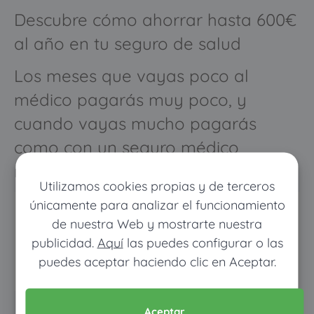
Descubre cómo ahorrar hasta 600€
al año en tu seguro de salud
Los meses que vayas poco al
médico pagarás muy poco, y
cuando vayas mucho pagarás
como con un seguro médico
normal
Utilizamos cookies propias y de terceros
únicamente para analizar el funcionamiento
de nuestra Web y mostrarte nuestra
publicidad.
Aquí
las puedes configurar o las
puedes aceptar haciendo clic en Aceptar.
Aceptar