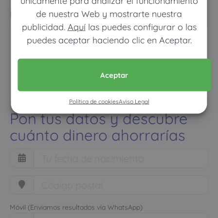
únicamente para analizar el funcionamiento
normal
de nuestra Web y mostrarte nuestra
publicidad.
Aquí
las puedes configurar o las
puedes aceptar haciendo clic en Aceptar.
Aceptar
Política de cookies
Aviso Legal
Pon tus datos y descubre
cuánto dinero ahorrarías
Móvil (Enviamos resultados vía WhatsApp)