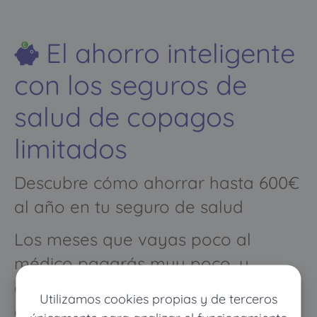
El ahorro inteligente
con los seguros de
salud de copagos
limitados
Descubre cómo ahorrar hasta 600€
al año en tu seguro de salud
Los meses que vayas poco al
médico pagarás muy poco, y
cuando vayas mucho pagarás
Utilizamos cookies propias y de terceros
como con un seguro médico