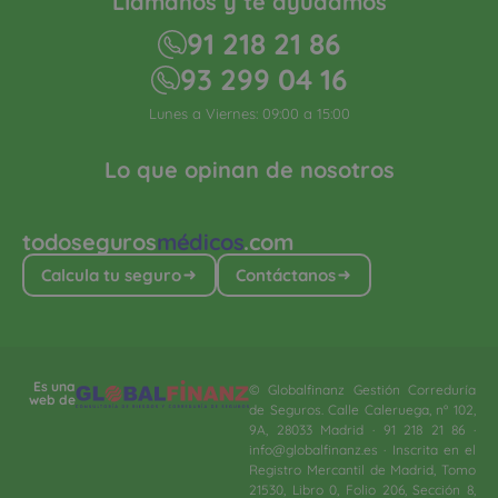
Llámanos y te ayudamos
91 218 21 86
93 299 04 16
Lunes a Viernes: 09:00 a 15:00
Lo que opinan de nosotros
todoseguros
médicos
.com
Calcula tu seguro
Contáctanos
Es una
© Globalfinanz Gestión Correduría
web de
de Seguros. Calle Caleruega, nº 102,
9A, 28033 Madrid · 91 218 21 86 ·
info@globalfinanz.es · Inscrita en el
Registro Mercantil de Madrid, Tomo
21530, Libro 0, Folio 206, Sección 8,