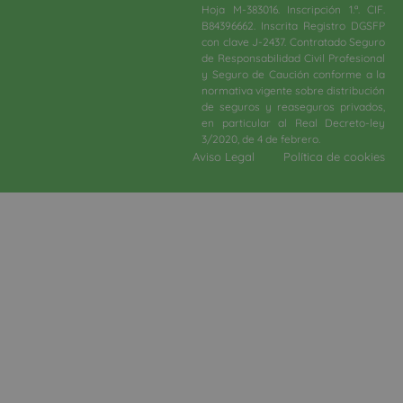
Hoja M-383016. Inscripción 1.ª. CIF.
B84396662. Inscrita Registro DGSFP
con clave J-2437. Contratado Seguro
de Responsabilidad Civil Profesional
y Seguro de Caución conforme a la
normativa vigente sobre distribución
de seguros y reaseguros privados,
en particular al Real Decreto-ley
3/2020, de 4 de febrero.​
Aviso Legal
Política de cookies