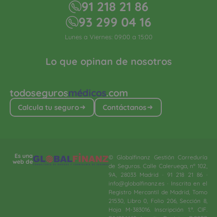
91 218 21 86
93 299 04 16
Lunes a Viernes: 09:00 a 15:00
Lo que opinan de nosotros
todoseguros
médicos
.com
Calcula tu seguro
Contáctanos
Es una
© Globalfinanz Gestión Correduría
web de
de Seguros. Calle Caleruega, nº 102,
9A, 28033 Madrid · 91 218 21 86 ·
info@globalfinanz.es · Inscrita en el
Registro Mercantil de Madrid, Tomo
21530, Libro 0, Folio 206, Sección 8,
Hoja M-383016. Inscripción 1.ª. CIF.