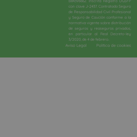
B84396662. Inscrita Registro DGSFP
con clave J-2437. Contratado Seguro
de Responsabilidad Civil Profesional
y Seguro de Caución conforme a la
normativa vigente sobre distribución
de seguros y reaseguros privados,
en particular al Real Decreto-ley
3/2020, de 4 de febrero.​
Aviso Legal
Política de cookies