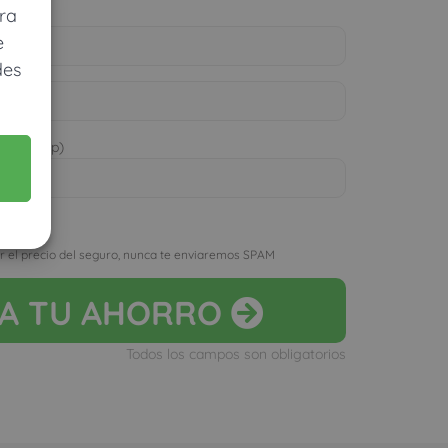
ra
e
des
 WhatsApp)
D
r el precio del seguro, nunca te enviaremos SPAM
LA
TU AHORRO
Todos los campos son obligatorios