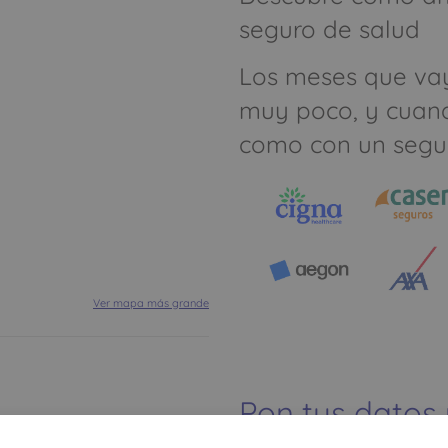
seguro de salud
Los meses que va
muy poco, y cuan
como con un segu
Ver mapa más grande
Pon tus datos
dinero ahorrar