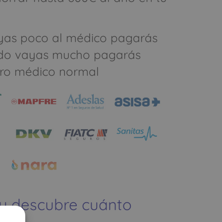
yas poco al médico pagarás
do vayas mucho pagarás
ro médico normal
 y descubre cuánto
ías