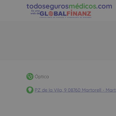
todoseguros
médicos
.com
Es una
web de
Óptica
PZ de la Vila, 9 08760 Martorell - Ma