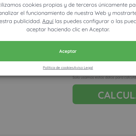
tilizamos cookies propias y de terceros únicamente pa
analizar el funcionamiento de nuestra Web y mostrart
estra publicidad.
Aquí
las puedes configurar o las pue
aceptar haciendo clic en Aceptar.
Móvil (Enviamos resultados vía
Aceptar
Política de cookies
Aviso Legal
Acepto la nota legal y RGP
Solo usamos estos datos para calcula
CALCU