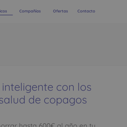
icos
Compañías
Ofertas
Contacto
 inteligente con los
 salud de copagos
rrar hasta 600€ al año en tu