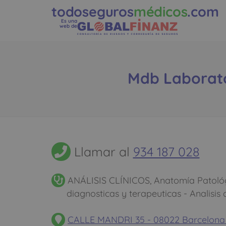
todoseguros
médicos
.com
Es una
web de
Mdb Laborator
Llamar al
934 187 028
ANÁLISIS CLÍNICOS, Anatomía Patológ
diagnosticas y terapeuticas - Analisis c
CALLE MANDRI 35 - 08022 Barcelon