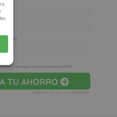
ra
e
des
 WhatsApp)
D
r el precio del seguro, nunca te enviaremos SPAM
LA
TU AHORRO
Todos los campos son obligatorios