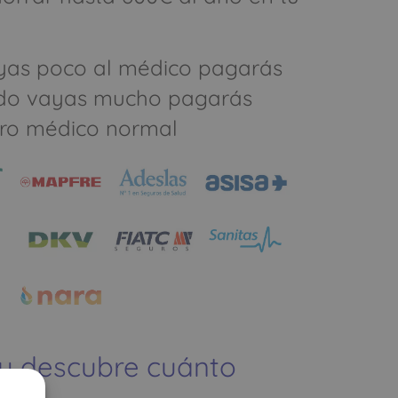
yas poco al médico pagarás
do vayas mucho pagarás
ro médico normal
 y descubre cuánto
ías