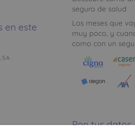
seguro de salud
Los meses que va
s en este
muy poco, y cuan
como con un segu
 S.A.
Pon tus datos
dinero ahorrar