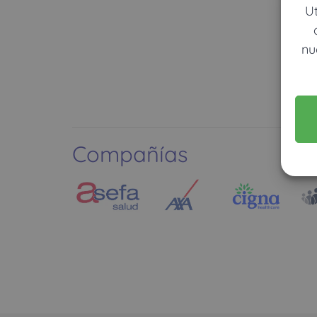
U
nu
Compañías