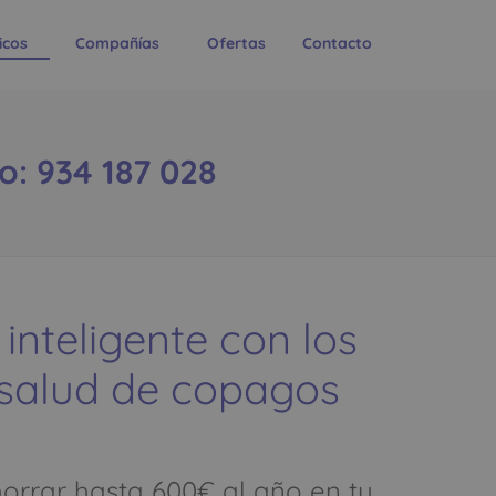
icos
Compañías
Ofertas
Contacto
o: 934 187 028
 inteligente con los
 salud de copagos
rrar hasta 600€ al año en tu