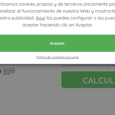
tilizamos cookies propias y de terceros únicamente pa
analizar el funcionamiento de nuestra Web y mostrart
estra publicidad.
Aquí
las puedes configurar o las pue
aceptar haciendo clic en Aceptar.
Móvil (Enviamos resultados vía
Ver mapa más grande
Aceptar
Política de cookies
Aviso Legal
Acepto la nota legal y RGP
Solo usamos estos datos para calcula
CALCU