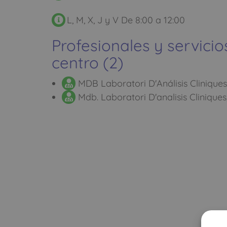
L, M, X, J y V De 8:00 a 12:00
Profesionales y servicio
centro (2)
MDB Laboratori D'Análisis Cliniques
Mdb. Laboratori D'analisis Cliniques,