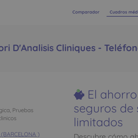
Comparador
Cuadros méd
i D'Analisis Cliniques - Teléfon
El ahorro
seguros de
ica, Pruebas
limitados
linicos
a (BARCELONA )
Descubre cómo aho