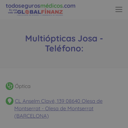
todoseguros
médicos
.com
Es una
web de
Multiópticas Josa -
Teléfono:
Óptica
CL Anselm Clavé, 139 08640 Olesa de
Montserrat - Olesa de Montserrat
(BARCELONA)