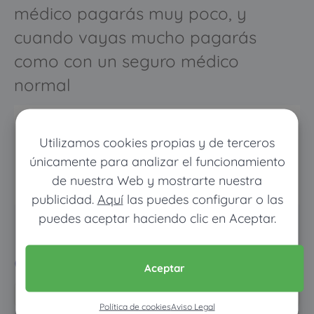
médico pagarás muy poco, y
cuando vayas mucho pagarás
como con un seguro médico
normal
Utilizamos cookies propias y de terceros
únicamente para analizar el funcionamiento
de nuestra Web y mostrarte nuestra
publicidad.
Aquí
las puedes configurar o las
puedes aceptar haciendo clic en Aceptar.
Pon tus datos y descubre
cuánto dinero ahorrarías
Aceptar
Política de cookies
Aviso Legal