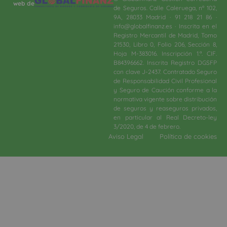
web de
de Seguros. Calle Caleruega, nº 102,
9A, 28033 Madrid · 91 218 21 86 ·
info@globalfinanz.es · Inscrita en el
Registro Mercantil de Madrid, Tomo
21530, Libro 0, Folio 206, Sección 8,
Hoja M-383016. Inscripción 1.ª. CIF.
B84396662. Inscrita Registro DGSFP
con clave J-2437. Contratado Seguro
de Responsabilidad Civil Profesional
y Seguro de Caución conforme a la
normativa vigente sobre distribución
de seguros y reaseguros privados,
en particular al Real Decreto-ley
3/2020, de 4 de febrero.​
Aviso Legal
Política de cookies