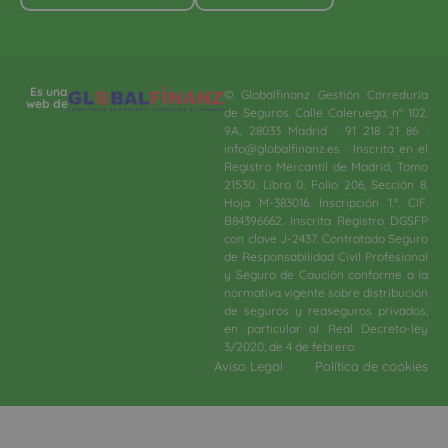
Es una
© Globalfinanz Gestión Correduría
web de
de Seguros. Calle Caleruega, nº 102,
9A, 28033 Madrid · 91 218 21 86 ·
info@globalfinanz.es · Inscrita en el
Registro Mercantil de Madrid, Tomo
21530, Libro 0, Folio 206, Sección 8,
Hoja M-383016. Inscripción 1.ª. CIF.
B84396662. Inscrita Registro DGSFP
con clave J-2437. Contratado Seguro
de Responsabilidad Civil Profesional
y Seguro de Caución conforme a la
normativa vigente sobre distribución
de seguros y reaseguros privados,
en particular al Real Decreto-ley
3/2020, de 4 de febrero.​
Aviso Legal
Política de cookies