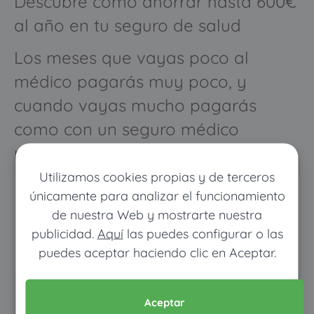
Descubre cómo ahorrar hasta 600€
al año en tu seguro de salud
Los meses que vayas poco al
médico pagarás muy poco, y
cuando vayas mucho pagarás
como con un seguro médico
normal
Utilizamos cookies propias y de terceros
únicamente para analizar el funcionamiento
de nuestra Web y mostrarte nuestra
publicidad.
Aquí
las puedes configurar o las
puedes aceptar haciendo clic en Aceptar.
Pon tus datos y descubre
Aceptar