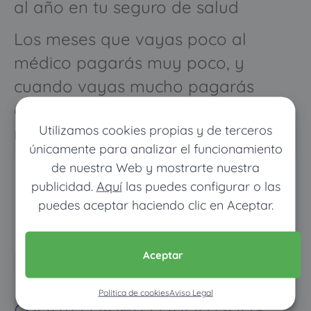
al año en tu seguro de salud
Los meses que vayas poco al
médico pagarás muy poco, y
cuando vayas mucho pagarás
como con un seguro médico
Utilizamos cookies propias y de terceros
normal
únicamente para analizar el funcionamiento
de nuestra Web y mostrarte nuestra
publicidad.
Aquí
las puedes configurar o las
puedes aceptar haciendo clic en Aceptar.
Aceptar
Pon tus datos y descubre
Política de cookies
Aviso Legal
cuánto dinero ahorrarías