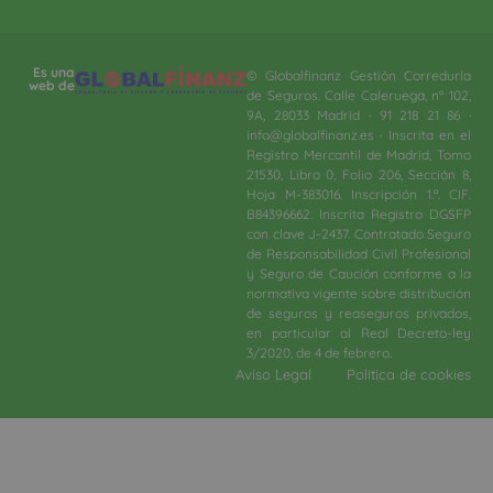
Es una
© Globalfinanz Gestión Correduría
web de
de Seguros. Calle Caleruega, nº 102,
9A, 28033 Madrid · 91 218 21 86 ·
info@globalfinanz.es · Inscrita en el
Registro Mercantil de Madrid, Tomo
21530, Libro 0, Folio 206, Sección 8,
Hoja M-383016. Inscripción 1.ª. CIF.
B84396662. Inscrita Registro DGSFP
con clave J-2437. Contratado Seguro
de Responsabilidad Civil Profesional
y Seguro de Caución conforme a la
normativa vigente sobre distribución
de seguros y reaseguros privados,
en particular al Real Decreto-ley
3/2020, de 4 de febrero.​
Aviso Legal
Política de cookies