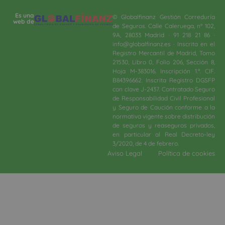
Es una
© Globalfinanz Gestión Correduría
web de
de Seguros. Calle Caleruega, nº 102,
9A, 28033 Madrid · 91 218 21 86 ·
info@globalfinanz.es · Inscrita en el
Registro Mercantil de Madrid, Tomo
21530, Libro 0, Folio 206, Sección 8,
Hoja M-383016. Inscripción 1.ª. CIF.
B84396662. Inscrita Registro DGSFP
con clave J-2437. Contratado Seguro
de Responsabilidad Civil Profesional
y Seguro de Caución conforme a la
normativa vigente sobre distribución
de seguros y reaseguros privados,
en particular al Real Decreto-ley
3/2020, de 4 de febrero.​
Aviso Legal
Política de cookies