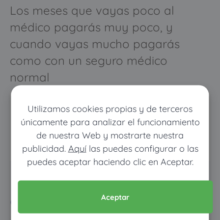
Los meses que vayas poco al
médico pagarás muy poco, y
cuando vayas mucho pagarás
como con un seguro médico
normal
Utilizamos cookies propias y de terceros
únicamente para analizar el funcionamiento
de nuestra Web y mostrarte nuestra
publicidad.
Aquí
las puedes configurar o las
puedes aceptar haciendo clic en Aceptar.
Pon tus datos y descubre
cuánto dinero ahorrarías
Aceptar