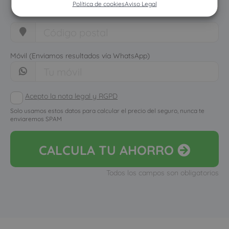
Política de cookies
Aviso Legal
Móvil (Enviamos resultados vía WhatsApp)
Acepto la nota legal y RGPD
Solo usamos estos datos para calcular el precio del seguro, nunca te
enviaremos SPAM
CALCULA
TU AHORRO
Todos los campos son obligatorios