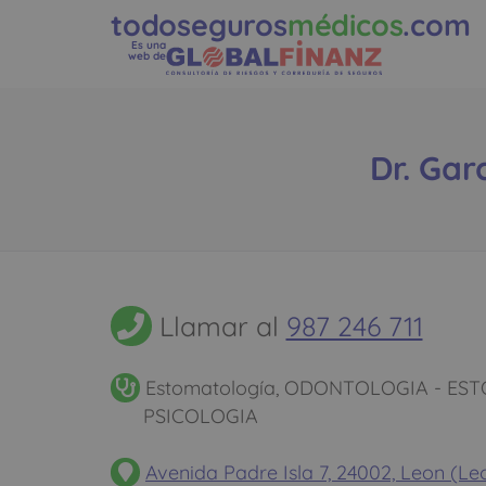
todoseguros
médicos
.com
Es una
web de
Dr. Gar
Llamar al
987 246 711
Estomatología, ODONTOLOGIA - ESTO
PSICOLOGIA
Avenida Padre Isla 7, 24002, Leon (Le