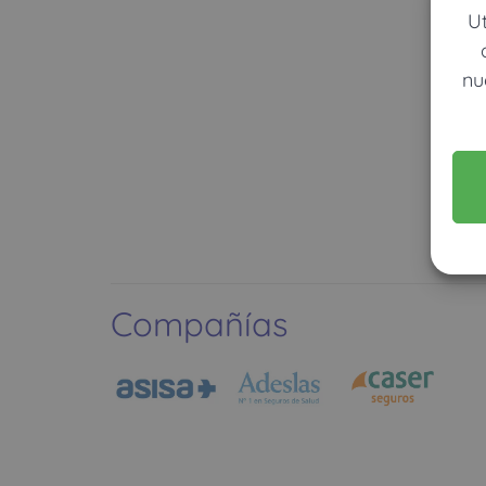
U
nu
Compañías