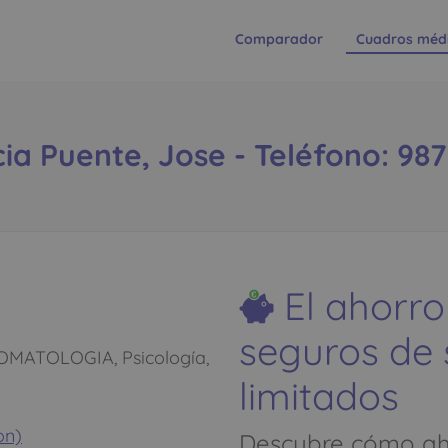
Comparador
Cuadros méd
cia Puente, Jose - Teléfono: 987
El ahorro
seguros de
MATOLOGIA, Psicología,
limitados
on)
Descubre cómo aho