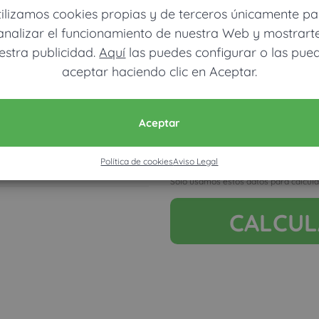
tilizamos cookies propias y de terceros únicamente pa
analizar el funcionamiento de nuestra Web y mostrart
estra publicidad.
Aquí
las puedes configurar o las pue
aceptar haciendo clic en Aceptar.
Móvil (Enviamos resultados vía
Aceptar
Acepto la nota legal y RGP
Política de cookies
Aviso Legal
Ver mapa más grande
Solo usamos estos datos para calcula
CALCU