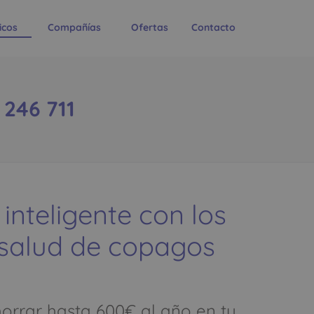
icos
Compañías
Ofertas
Contacto
 246 711
 inteligente con los
 salud de copagos
rrar hasta 600€ al año en tu