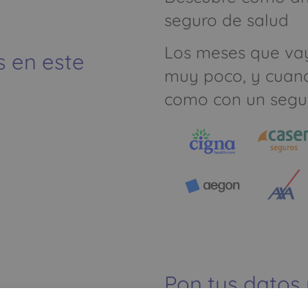
seguro de salud
Los meses que va
s en este
muy poco, y cuan
como con un segu
Pon tus datos
dinero ahorrar