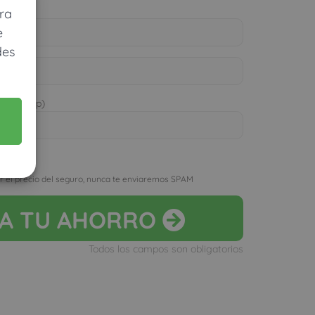
ra
e
des
 WhatsApp)
D
r el precio del seguro, nunca te enviaremos SPAM
LA
TU AHORRO
Todos los campos son obligatorios