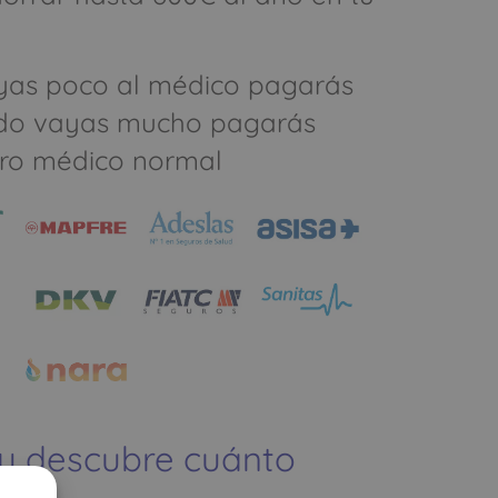
yas poco al médico pagarás
do vayas mucho pagarás
ro médico normal
 y descubre cuánto
ías