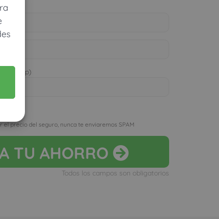
ra
e
des
 WhatsApp)
D
r el precio del seguro, nunca te enviaremos SPAM
LA
TU AHORRO
Todos los campos son obligatorios