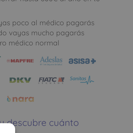
yas poco al médico pagarás
do vayas mucho pagarás
ro médico normal
 y descubre cuánto
ías