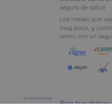
seguro de salud
Los meses que va
muy poco, y cuan
como con un segu
Ver mapa más grande
Pon tus datos
dinero ahorrar