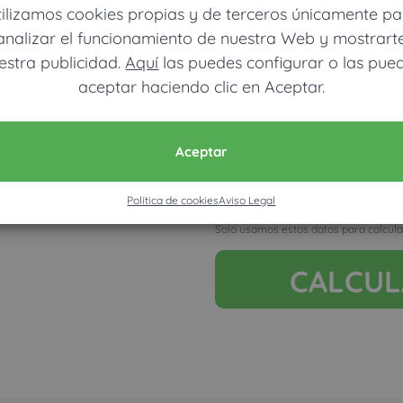
tilizamos cookies propias y de terceros únicamente pa
analizar el funcionamiento de nuestra Web y mostrart
estra publicidad.
Aquí
las puedes configurar o las pue
aceptar haciendo clic en Aceptar.
Móvil (Enviamos resultados vía
Aceptar
Política de cookies
Aviso Legal
Acepto la nota legal y RGP
Solo usamos estos datos para calcula
CALCU