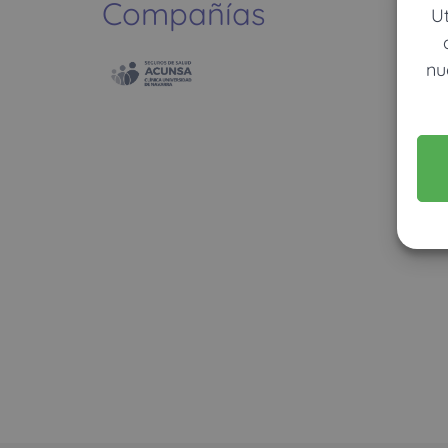
Compañías
U
nu