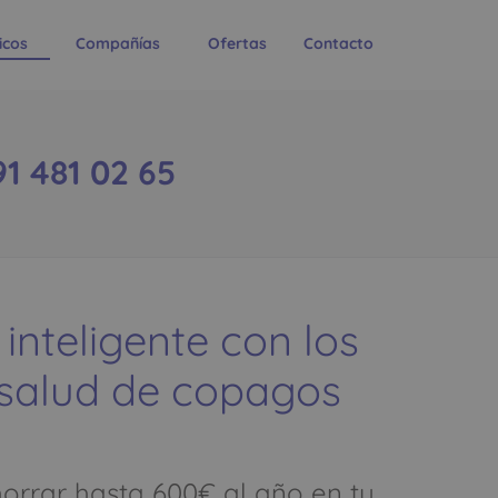
icos
Compañías
Ofertas
Contacto
1 481 02 65
 inteligente con los
 salud de copagos
rrar hasta 600€ al año en tu