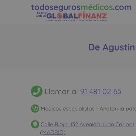
todoseguros
médicos
.com
Es una
web de
De Agustin
Llamar al
91 481 02 65
Medicos especialistas - Anatomia pat
Calle Rioja, 132 Avenida Juan Carlos 
(MADRID)