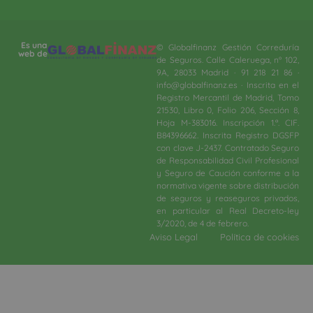
Es una
© Globalfinanz Gestión Correduría
web de
de Seguros. Calle Caleruega, nº 102,
9A, 28033 Madrid · 91 218 21 86 ·
info@globalfinanz.es · Inscrita en el
Registro Mercantil de Madrid, Tomo
21530, Libro 0, Folio 206, Sección 8,
Hoja M-383016. Inscripción 1.ª. CIF.
B84396662. Inscrita Registro DGSFP
con clave J-2437. Contratado Seguro
de Responsabilidad Civil Profesional
y Seguro de Caución conforme a la
normativa vigente sobre distribución
de seguros y reaseguros privados,
en particular al Real Decreto-ley
3/2020, de 4 de febrero.​
Aviso Legal
Política de cookies