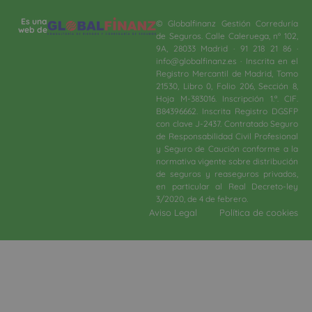
Es una
© Globalfinanz Gestión Correduría
web de
de Seguros. Calle Caleruega, nº 102,
9A, 28033 Madrid · 91 218 21 86 ·
info@globalfinanz.es · Inscrita en el
Registro Mercantil de Madrid, Tomo
21530, Libro 0, Folio 206, Sección 8,
Hoja M-383016. Inscripción 1.ª. CIF.
B84396662. Inscrita Registro DGSFP
con clave J-2437. Contratado Seguro
de Responsabilidad Civil Profesional
y Seguro de Caución conforme a la
normativa vigente sobre distribución
de seguros y reaseguros privados,
en particular al Real Decreto-ley
3/2020, de 4 de febrero.​
Aviso Legal
Política de cookies