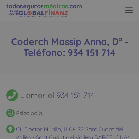
todoseguros
médicos
.com
Es una
web de
Coderch Massip Anna, Dª -
Teléfono: 934 151 714
Llamar al
934 151 714
Psicología
CL Doctor Murillo, 11 08172 Sant Cugat del
Valles - Sant Cugat del Valles (BARCELONA)