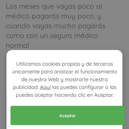
Los meses que vayas poco al
médico pagarás muy poco, y
cuando vayas mucho pagarás
como con un seguro médico
normal
Utilizamos cookies propias y de terceros
únicamente para analizar el funcionamiento
de nuestra Web y mostrarte nuestra
publicidad.
Aquí
las puedes configurar o las
puedes aceptar haciendo clic en Aceptar.
Pon tus datos y descubre
cuánto dinero ahorrarías
Aceptar