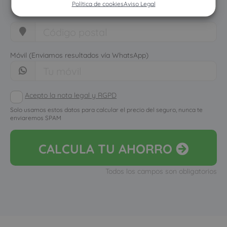
Política de cookies
Aviso Legal
Móvil (Enviamos resultados vía WhatsApp)
Acepto la nota legal y RGPD
Solo usamos estos datos para calcular el precio del seguro, nunca te
enviaremos SPAM
CALCULA
TU AHORRO
Todos los campos son obligatorios