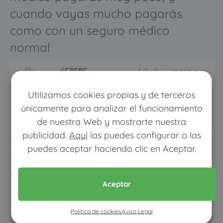
cuando vayas mucho pagarás
como con un seguro médico
normal
Utilizamos cookies propias y de terceros
únicamente para analizar el funcionamiento
de nuestra Web y mostrarte nuestra
publicidad.
Aquí
las puedes configurar o las
puedes aceptar haciendo clic en Aceptar.
Pon tus datos y descubre
cuánto dinero ahorrarías
Aceptar
Política de cookies
Aviso Legal