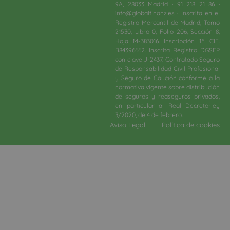
9A, 28033 Madrid · 91 218 21 86 ·
info@globalfinanz.es · Inscrita en el
Registro Mercantil de Madrid, Tomo
21530, Libro 0, Folio 206, Sección 8,
Hoja M-383016. Inscripción 1.ª. CIF.
B84396662. Inscrita Registro DGSFP
con clave J-2437. Contratado Seguro
de Responsabilidad Civil Profesional
y Seguro de Caución conforme a la
normativa vigente sobre distribución
de seguros y reaseguros privados,
en particular al Real Decreto-ley
3/2020, de 4 de febrero.​
Aviso Legal
Política de cookies