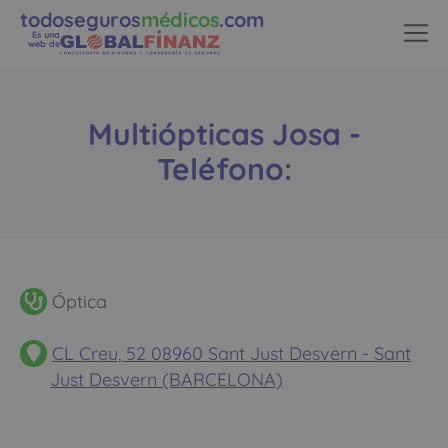
todoseguros
médicos
.com
Es una
web de
Multiópticas Josa -
Teléfono:
Óptica
CL Creu, 52 08960 Sant Just Desvern - Sant
Just Desvern (BARCELONA)