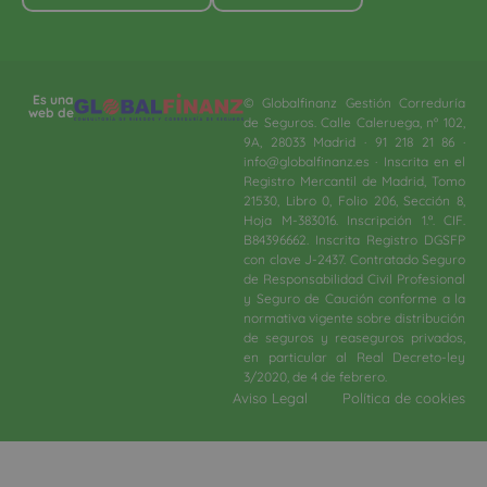
Es una
© Globalfinanz Gestión Correduría
web de
de Seguros. Calle Caleruega, nº 102,
9A, 28033 Madrid · 91 218 21 86 ·
info@globalfinanz.es · Inscrita en el
Registro Mercantil de Madrid, Tomo
21530, Libro 0, Folio 206, Sección 8,
Hoja M-383016. Inscripción 1.ª. CIF.
B84396662. Inscrita Registro DGSFP
con clave J-2437. Contratado Seguro
de Responsabilidad Civil Profesional
y Seguro de Caución conforme a la
normativa vigente sobre distribución
de seguros y reaseguros privados,
en particular al Real Decreto-ley
3/2020, de 4 de febrero.​
Aviso Legal
Política de cookies