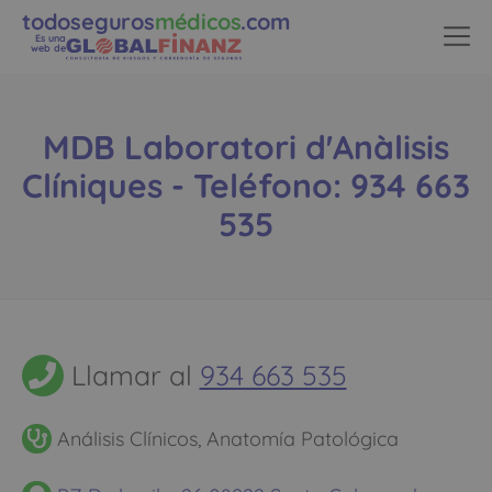
todoseguros
médicos
.com
Es una
web de
MDB Laboratori d'Anàlisis
Clíniques - Teléfono: 934 663
535
Llamar al
934 663 535
Análisis Clínicos, Anatomía Patológica