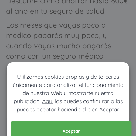
Descubre cómo ahorrar hasta 600€
al año en tu seguro de salud
Los meses que vayas poco al
médico pagarás muy poco, y
cuando vayas mucho pagarás
como con un seguro médico
normal
Utilizamos cookies propias y de terceros
únicamente para analizar el funcionamiento
de nuestra Web y mostrarte nuestra
publicidad.
Aquí
las puedes configurar o las
puedes aceptar haciendo clic en Aceptar.
Pon tus datos y descubre
Aceptar