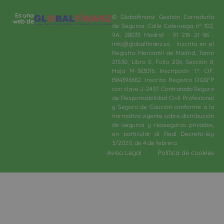
Es una
© Globalfinanz Gestión Correduría
web de
de Seguros. Calle Caleruega, nº 102,
9A, 28033 Madrid · 91 218 21 86 ·
info@globalfinanz.es · Inscrita en el
Registro Mercantil de Madrid, Tomo
21530, Libro 0, Folio 206, Sección 8,
Hoja M-383016. Inscripción 1.ª. CIF.
B84396662. Inscrita Registro DGSFP
con clave J-2437. Contratado Seguro
de Responsabilidad Civil Profesional
y Seguro de Caución conforme a la
normativa vigente sobre distribución
de seguros y reaseguros privados,
en particular al Real Decreto-ley
3/2020, de 4 de febrero.​
Aviso Legal
Política de cookies