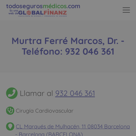
todoseguros
médicos
.com
Es una
web de
Murtra Ferré Marcos, Dr. -
Teléfono: 932 046 361
Llamar al
932 046 361
Cirugía Cardiovascular
CL Marqués de Mulhacén, 11 08034 Barcelona
- Barcelona (BARCELONA)