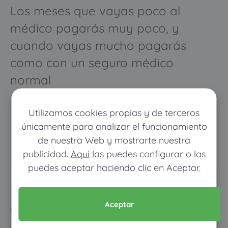
Los meses que vayas poco al
médico pagarás muy poco, y
cuando vayas mucho pagarás
como con un seguro médico
normal
Utilizamos cookies propias y de terceros
únicamente para analizar el funcionamiento
de nuestra Web y mostrarte nuestra
publicidad.
Aquí
las puedes configurar o las
puedes aceptar haciendo clic en Aceptar.
Pon tus datos y descubre
cuánto dinero ahorrarías
Aceptar