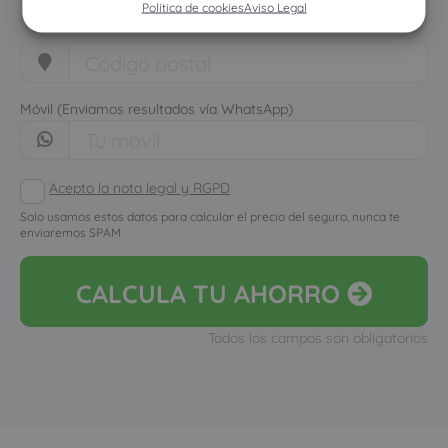
Política de cookies
Aviso Legal
Móvil (Enviamos resultados vía WhatsApp)
Acepto la nota legal y RGPD
Solo usamos estos datos para calcular el precio del seguro, nunca te
enviaremos SPAM
CALCULA
TU AHORRO
Todos los campos son obligatorios