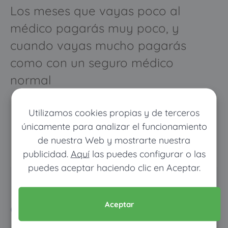
Los meses que vayas poco al
médico pagarás muy poco, y
cuando vayas mucho pagarás
como con un seguro médico
normal
Utilizamos cookies propias y de terceros
únicamente para analizar el funcionamiento
de nuestra Web y mostrarte nuestra
publicidad.
Aquí
las puedes configurar o las
puedes aceptar haciendo clic en Aceptar.
Pon tus datos y descubre
cuánto dinero ahorrarías
Aceptar