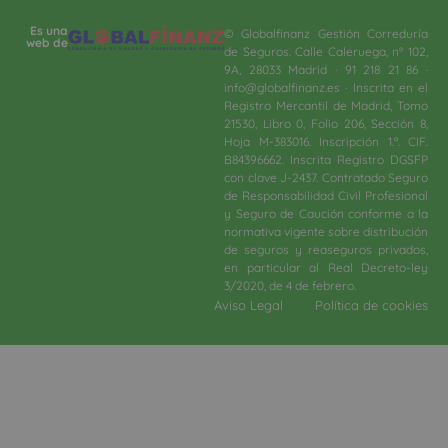
Es una
© Globalfinanz Gestión Correduría
web de
de Seguros. Calle Caleruega, nº 102,
9A, 28033 Madrid · 91 218 21 86 ·
info@globalfinanz.es · Inscrita en el
Registro Mercantil de Madrid, Tomo
21530, Libro 0, Folio 206, Sección 8,
Hoja M-383016. Inscripción 1.ª. CIF.
B84396662. Inscrita Registro DGSFP
con clave J-2437. Contratado Seguro
de Responsabilidad Civil Profesional
y Seguro de Caución conforme a la
normativa vigente sobre distribución
de seguros y reaseguros privados,
en particular al Real Decreto-ley
3/2020, de 4 de febrero.​
Aviso Legal
Política de cookies