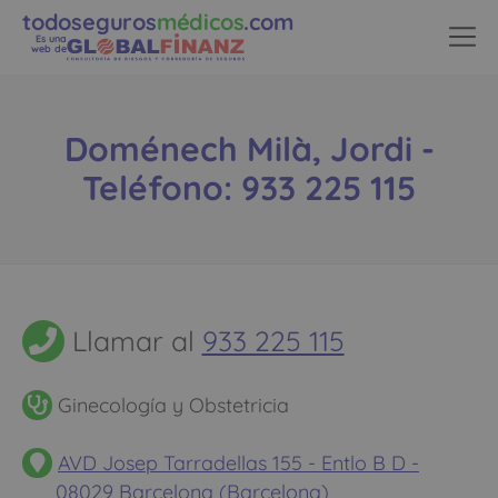
todoseguros
médicos
.com
Es una
web de
Doménech Milà, Jordi -
Teléfono: 933 225 115
Llamar al
933 225 115
Ginecología y Obstetricia
AVD Josep Tarradellas 155 - Entlo B D -
08029 Barcelona (Barcelona)