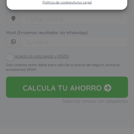
Política de cookies
Aviso Legal
Móvil (Enviamos resultados vía WhatsApp)
Acepto la nota legal y RGPD
Solo usamos estos datos para calcular el precio del seguro, nunca te
enviaremos SPAM
CALCULA
TU AHORRO
Todos los campos son obligatorios