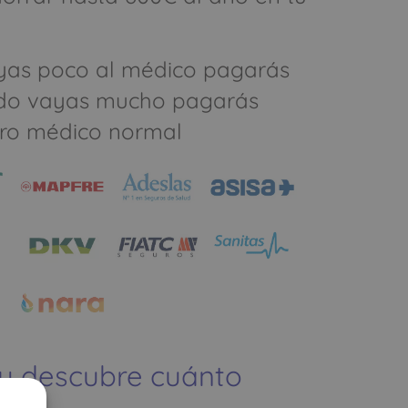
yas poco al médico pagarás
do vayas mucho pagarás
ro médico normal
 y descubre cuánto
ías