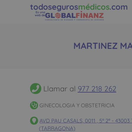
todoseguros
médicos
.com
Es una
web de
MARTINEZ MAR
Llamar al
977 218 262
GINECOLOGIA Y OBSTETRICIA
AVD PAU CASALS, 0011 , 5º 2ª - 430
(TARRAGONA)