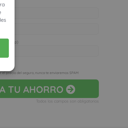
ra
e
des
 WhatsApp)
D
r el precio del seguro, nunca te enviaremos SPAM
LA
TU AHORRO
Todos los campos son obligatorios