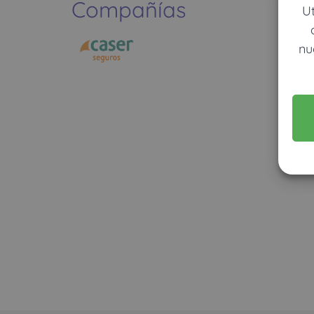
Compañías
U
nu