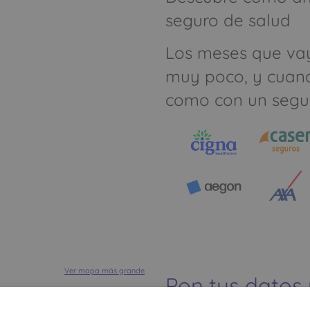
seguro de salud
Los meses que va
muy poco, y cuan
como con un segu
Ver mapa más grande
Pon tus datos
dinero ahorrar