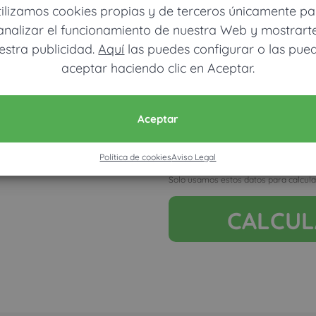
tilizamos cookies propias y de terceros únicamente pa
analizar el funcionamiento de nuestra Web y mostrart
estra publicidad.
Aquí
las puedes configurar o las pue
aceptar haciendo clic en Aceptar.
Móvil (Enviamos resultados vía
Aceptar
Política de cookies
Aviso Legal
Acepto la nota legal y RGP
Solo usamos estos datos para calcula
CALCU