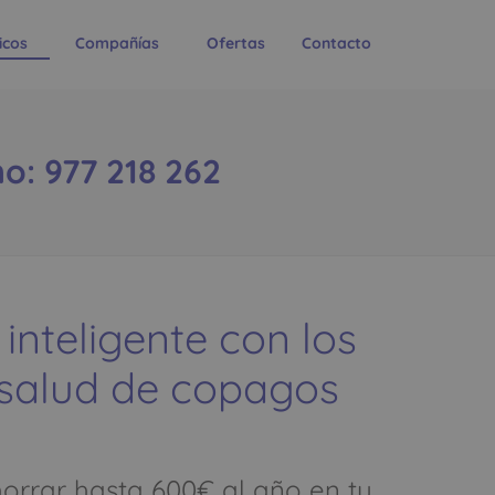
icos
Compañías
Ofertas
Contacto
: 977 218 262
 inteligente con los
 salud de copagos
rrar hasta 600€ al año en tu