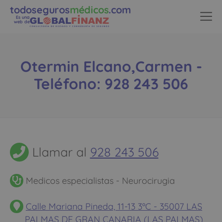
todoseguros
médicos
.com
Es una
web de
Otermin Elcano,Carmen -
Teléfono: 928 243 506
Llamar al
928 243 506
Medicos especialistas - Neurocirugia
Calle Mariana Pineda, 11-13 3ºC - 35007 LAS
PALMAS DE GRAN CANARIA (LAS PALMAS)