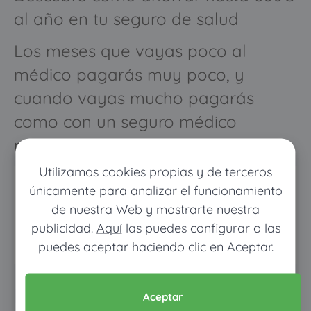
al año en tu seguro de salud
Los meses que vayas poco al
médico pagarás muy poco, y
cuando vayas mucho pagarás
como con un seguro médico
normal
Utilizamos cookies propias y de terceros
únicamente para analizar el funcionamiento
de nuestra Web y mostrarte nuestra
publicidad.
Aquí
las puedes configurar o las
puedes aceptar haciendo clic en Aceptar.
Pon tus datos y descubre
Aceptar