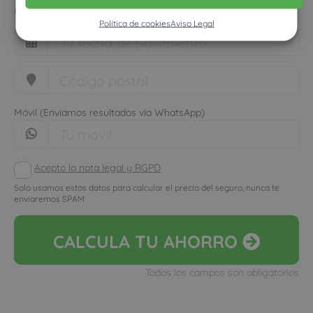
cuánto dinero ahorrarías
Política de cookies
Aviso Legal
Móvil (Enviamos resultados vía WhatsApp)
Acepto la nota legal y RGPD
Solo usamos estos datos para calcular el precio del seguro, nunca te
enviaremos SPAM
CALCULA
TU AHORRO
Todos los campos son obligatorios