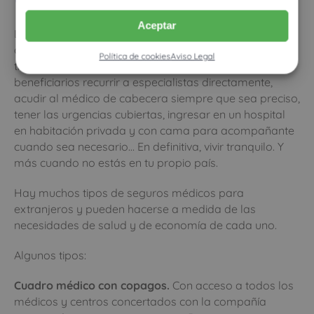
Aceptar
Los seguros médicos privados, además de
obligatorios en los casos citados para los extranjeros,
Política de cookies
Aviso Legal
tienen muchas ventajas, como el que facilitan a sus
beneficiarios recurrir a especialistas directamente,
acudir al médico de cabecera siempre que sea preciso,
tener las urgencias cubiertas, ingresar en un hospital
en habitación privada y con cama para acompañante
cuando sea necesario… En definitiva, vivir tranquilo. Y
más cuando no estás en tu propio país.
Hay muchos tipos de seguros médicos para
extranjeros y pueden hacerse a medida de las
necesidades de salud y de economía de cada uno.
Algunos tipos:
Cuadro médico con copagos.
Con acceso a todos los
médicos y centros concertados con la compañía