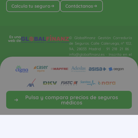
con clave J-2437. Contratado Seguro
de Responsabilidad Civil Profesional
y Seguro de Caución conforme a la
normativa vigente sobre distribución
de seguros y reaseguros privados,
en particular al Real Decreto-ley
3/2020, de 4 de febrero.​
Aviso Legal
Política de cookies
Pulsa y compara precios de seguros
médicos