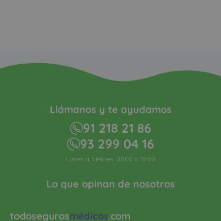
93 299 04 16
Lunes a Viernes: 09:00 a 15:00
Lo que opinan de nosotros
todoseguros
médicos
.com
Calcula tu seguro
Contáctanos
Es una
© Globalfinanz Gestión Correduría
web de
de Seguros. Calle Caleruega, nº 102,
9A, 28033 Madrid · 91 218 21 86 ·
info@globalfinanz.es · Inscrita en el
Registro Mercantil de Madrid, Tomo
21530, Libro 0, Folio 206, Sección 8,
Hoja M-383016. Inscripción 1.ª. CIF.
B84396662. Inscrita Registro DGSFP